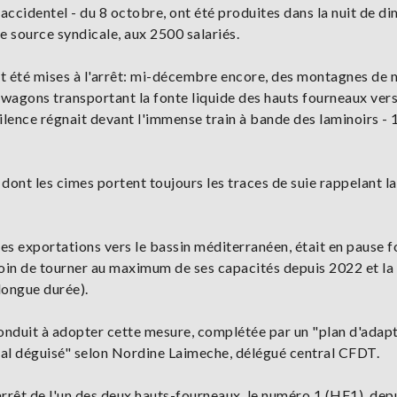
 accidentel - du 8 octobre, ont été produites dans la nuit de d
de source syndicale, aux 2500 salariés.
ent été mises à l'arrêt: mi-décembre encore, des montagnes de 
s wagons transportant la fonte liquide des hauts fourneaux ver
e silence régnait devant l'immense train à bande des laminoirs -
 dont les cimes portent toujours les traces de suie rappelant la
 les exportations vers le bassin méditerranéen, était en pause 
t loin de tourner au maximum de ses capacités depuis 2022 et la
 longue durée).
conduit à adopter cette mesure, complétée par un "plan d'adap
ial déguisé" selon Nordine Laimeche, délégué central CFDT.
'arrêt de l'un des deux hauts-fourneaux, le numéro 1 (HF1), dep