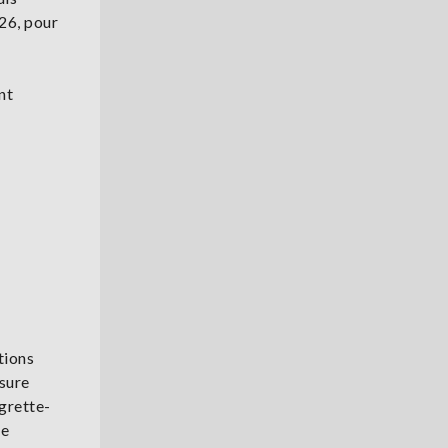
026, pour
nt
tions
ssure
egrette-
le