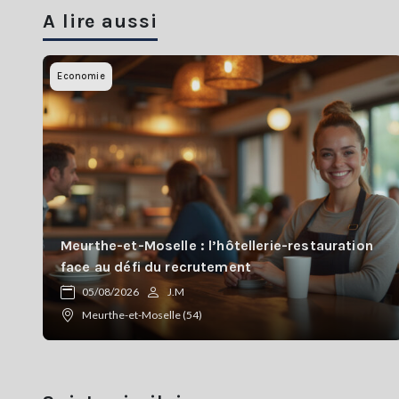
A lire aussi
Economie
Meurthe-et-Moselle : l’hôtellerie-restauration
face au défi du recrutement
05/08/2026
J.M
Meurthe-et-Moselle (54)