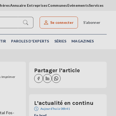
chères
Annuaire Entreprises
Communes
Evénements
Services
Se connecter
S'abonner
Rechercher un article
TIR
PAROLES D'EXPERTS
SÉRIES
MAGAZINES
Partager l’article
Imprimer
L’actualité en continu
Aujourd’hui à 08h41
tal Fos-
En bref