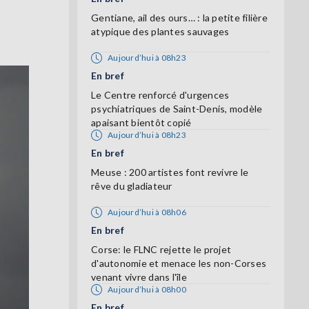
Gentiane, ail des ours… : la petite filière
atypique des plantes sauvages
Aujourd’hui à 08h23
En bref
Le Centre renforcé d'urgences
psychiatriques de Saint-Denis, modèle
apaisant bientôt copié
Aujourd’hui à 08h23
En bref
Meuse : 200 artistes font revivre le
rêve du gladiateur
Aujourd’hui à 08h06
En bref
Corse: le FLNC rejette le projet
d'autonomie et menace les non-Corses
venant vivre dans l'île
Aujourd’hui à 08h00
En bref