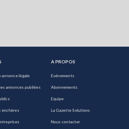
S
A PROPOS
e annonce légale
Evénements
les annonces publiées
Abonnements
blics
Equipe
x enchères
La Gazette Solutions
ntreprises
Nous contacter