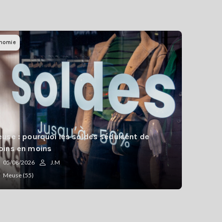
nomie
use : pourquoi les soldes séduisent de
ins en moins
05/08/2026
J.M
Meuse (55)