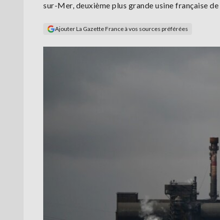
sur-Mer, deuxième plus grande usine française de l'i
Ajouter La Gazette France à vos sources préférées