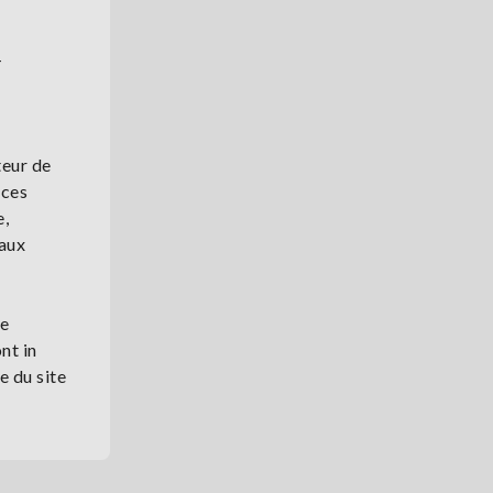
-
teur de
nces
e,
 aux
de
nt in
e du site