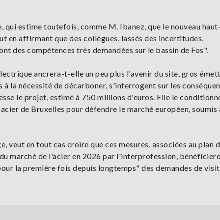
 qui estime toutefois, comme M. Ibanez, que le nouveau haut
t en affirmant que des collègues, lassés des incertitudes,
 ont des compétences très demandées sur le bassin de Fos".
électrique ancrera-t-elle un peu plus l'avenir du site, gros émet
s à la nécessité de décarboner, s'interrogent sur les conséque
sse le projet, estimé à 750 millions d'euros. Elle le conditionn
 acier de Bruxelles pour défendre le marché européen, soumis
veut en tout cas croire que ces mesures, associées au plan 
u marché de l'acier en 2026 par l'interprofession, bénéficiero
u "pour la première fois depuis longtemps" des demandes de visit