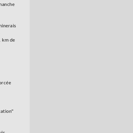
imanche
minerais
s
 1 km de
forcée
tation"
uis