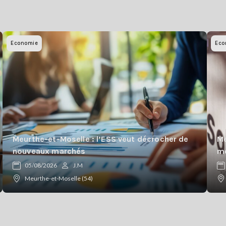
Economie
Eco
Meurthe-et-Moselle : l’ESS veut décrocher de
Me
nouveaux marchés
mo
05/08/2026
J.M
Meurthe-et-Moselle (54)