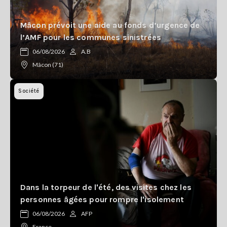
Mâcon prévoit une aide au fonds d’urgence de
l’AMF pour les communes sinistrées
06/08/2026
A.B
Mâcon (71)
Société
Dans la torpeur de l'été, des visites chez les
personnes âgées pour rompre l'isolement
06/08/2026
AFP
France