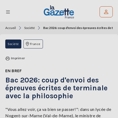
Accueil
Société
Bac 2026: coup d'envoi des épreuves écrites de term
Rechercher un article
THÉMATIQUES
Société
France
RÉGIONS
Imprimer
FORMATS
EN BREF
Bac 2026: coup d'envoi des
TENDANCES
épreuves écrites de terminale
SERVICES
avec la philosophie
LA
GAZETTE
"Vous allez voir, ça va bien se passer!": dans un lycée de
Nogent-sur-Marne (Val-de-Marne), le ministre de