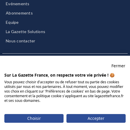
Evénements
Abonnements
Equipe
La Gazette Solutions
Nous contacter
Fermer
Mentions légales
Sur La Gazette France, on respecte votre vie privée ! 🍪
CGU/CGV
Vous pouvez choisir d'accepter ou de refuser tout ou partie des cookies
utilisés par nous et nos partenaires. À tout moment, vous pouvez modifier
Données personnelles
vos choix en cliquant sur 'Préférences de cookies' en bas de page. Votre
Charte sur les cookies
consentement et la politique cookie s'appliquent au site lagazettefrance.fr
et ses sous-domaines.
Gérer vos cookies
© 2026 La Gazette France
Choisir
Accepter