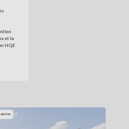
es
ention
x et la
tion HQE
obilier