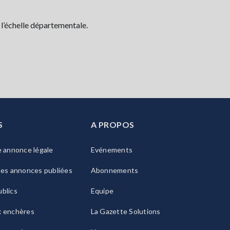
 l’échelle départementale.
S
A PROPOS
e annonce légale
Evénements
les annonces publiées
Abonnements
blics
Equipe
x enchères
La Gazette Solutions