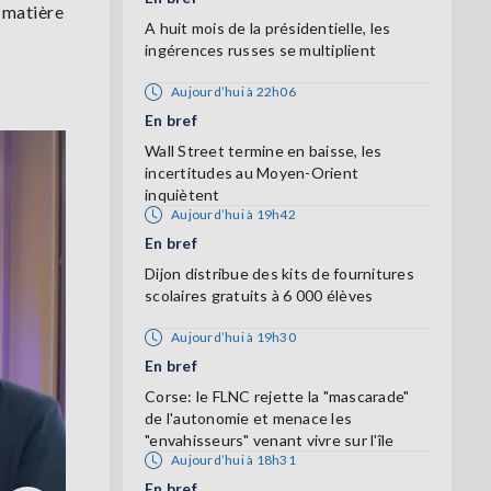
 matière
A huit mois de la présidentielle, les
ingérences russes se multiplient
Aujourd’hui à 22h06
En bref
Wall Street termine en baisse, les
incertitudes au Moyen-Orient
inquiètent
Aujourd’hui à 19h42
En bref
Dijon distribue des kits de fournitures
scolaires gratuits à 6 000 élèves
Aujourd’hui à 19h30
En bref
Corse: le FLNC rejette la "mascarade"
de l'autonomie et menace les
"envahisseurs" venant vivre sur l'île
Aujourd’hui à 18h31
En bref