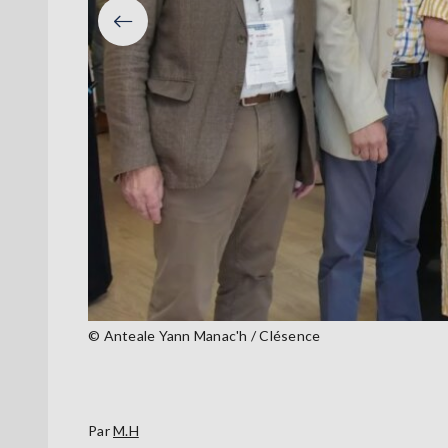
Précéden
© Anteale Yann Manac'h / Clésence
Par
M.H