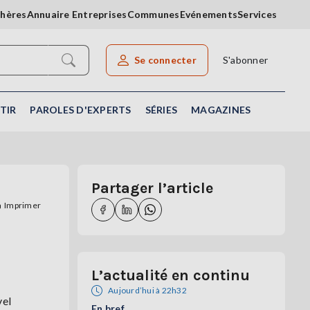
chères
Annuaire Entreprises
Communes
Evénements
Services
Se connecter
S'abonner
Rechercher un article
TIR
PAROLES D'EXPERTS
SÉRIES
MAGAZINES
Partager l’article
Imprimer
L’actualité en continu
Aujourd’hui à 22h32
vel
En bref