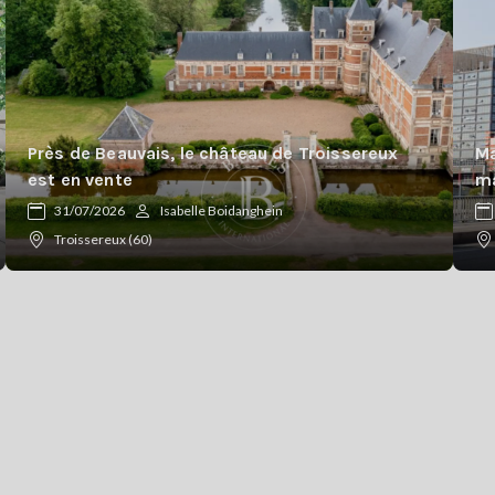
Près de Beauvais, le château de Troissereux
Ma
est en vente
ma
31/07/2026
Isabelle Boidanghein
Troissereux (60)