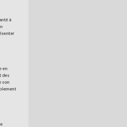
anté à
on
résenter
e en
t des
e son
ablement
de