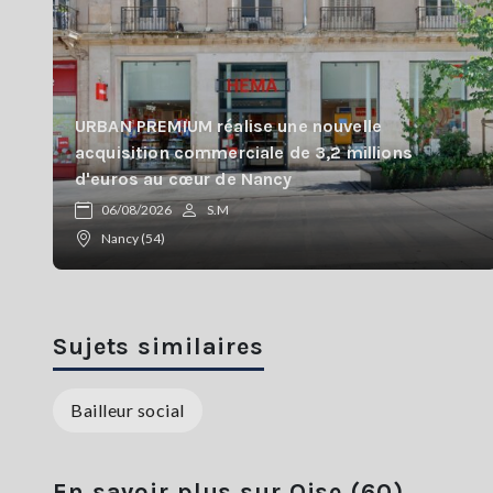
URBAN PREMIUM réalise une nouvelle
acquisition commerciale de 3,2 millions
d'euros au cœur de Nancy
06/08/2026
S.M
Nancy (54)
Sujets similaires
Bailleur social
En savoir plus sur Oise (60)