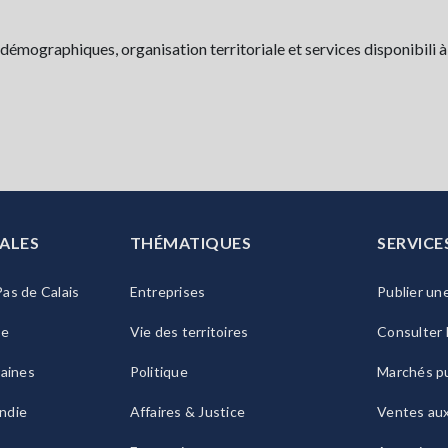
démographiques, organisation territoriale et services disponibili à
ALES
THÉMATIQUES
SERVICE
as de Calais
Entreprises
Publier un
ie
Vie des territoires
Consulter 
raines
Politique
Marchés pu
ndie
Affaires & Justice
Ventes au