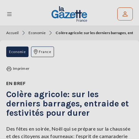
Accueil
Economie
Colère agricole: sur les derniers barrages, entrai
Rechercher un article
THÉMATIQUES
Economie
France
RÉGIONS
Imprimer
FORMATS
EN BREF
Colère agricole: sur les
TENDANCES
derniers barrages, entraide et
SERVICES
festivités pour durer
LA
GAZETTE
Des fêtes en soirée, Noël qui se prépare sur la chaussée
et des citoyens aux fourneaux: l'esprit de camaraderie