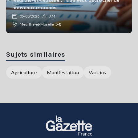
Meurthe-et-Moselle : l’ESS veut décrocher de
nouveaux marchés
05/08/2026
J.M
Meurthe-et-Moselle (54)
Sujets similaires
Agriculture
Manifestation
Vaccins