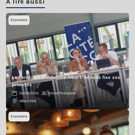
A lire aussi
Economie
Le Territoire d'industrie Albert-Amiens fixe ses
priorités
06/08/2026
Benoît Maleplate
Albert (80)
Economie