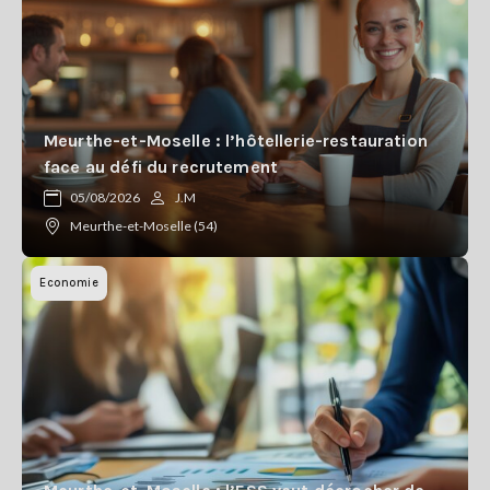
Meurthe-et-Moselle : l’hôtellerie-restauration
face au défi du recrutement
05/08/2026
J.M
Meurthe-et-Moselle (54)
Economie