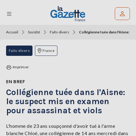
Accueil
Société
Faits-divers
Collégienne tuée dans l'Aisne: le 
Rechercher un article
THÉMATIQUES
Faits-divers
France
RÉGIONS
Imprimer
FORMATS
EN BREF
Collégienne tuée dans l'Aisne:
TENDANCES
le suspect mis en examen
SERVICES
pour assassinat et viols
LA
GAZETTE
L'homme de 23 ans soupçonné d'avoir tué à l'arme
blanche Chloé, une collégienne de 14 ans mercredi dans