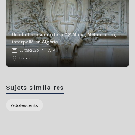
Un chef présumé de la DZ Mafia, Mehdi Laribi,
interpellé en Algérie
05/08/2026
AFP
France
Sujets similaires
Adolescents