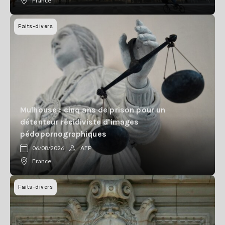
France
Faits-divers
Mulhouse : cinq ans de prison pour un
détenteur récidiviste d'images
pédopornographiques
06/08/2026
AFP
France
Faits-divers