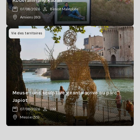
Abderahmane Rabah
07/08/2026
Benoît Maleplate
Amiens (80)
Vie des territoires
Meuse : une sculpture géante arrive au parc
Japiot
07/08/2026
J.M
Meuse (55)