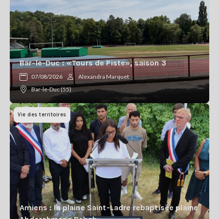
Bar-le-Duc : «Tours de Piste», saison 3
07/08/2026
Alexandra Marquet
Bar-le-Duc (55)
Vie des territoires
Amiens : la plaine Saint-Ladre rebaptisée plaine