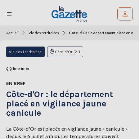
Accueil
Vie des territoires
Côte-d'Or : le département placé en vigil
Rechercher un article
THÉMATIQUES
Vie des territoires
Côte-d'Or (21)
RÉGIONS
Imprimer
FORMATS
EN BREF
Côte-d'Or : le département
TENDANCES
placé en vigilance jaune
SERVICES
canicule
LA
GAZETTE
La Côte-d'Or est placée en vigilance jaune « canicule »
depuis le 6 juillet à midi. Les températures doivent