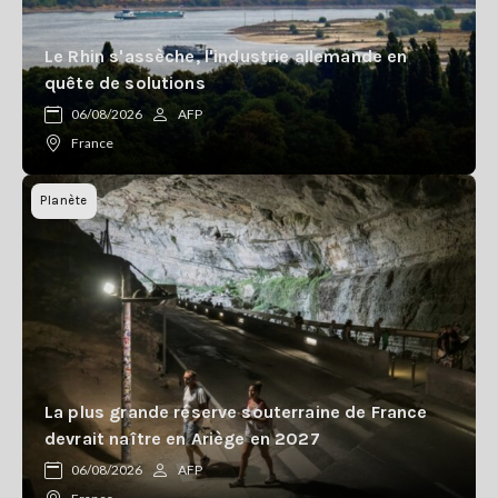
Le Rhin s'assèche, l'industrie allemande en
quête de solutions
06/08/2026
AFP
France
Planète
La plus grande réserve souterraine de France
devrait naître en Ariège en 2027
06/08/2026
AFP