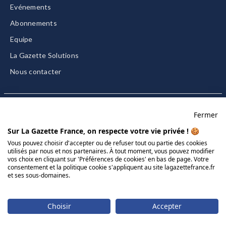
Evénements
Abonnements
Equipe
La Gazette Solutions
Nous contacter
Fermer
Mentions légales
Sur La Gazette France, on respecte votre vie privée ! 🍪
CGU/CGV
Vous pouvez choisir d'accepter ou de refuser tout ou partie des cookies
utilisés par nous et nos partenaires. À tout moment, vous pouvez modifier
Données personnelles
vos choix en cliquant sur 'Préférences de cookies' en bas de page. Votre
Charte sur les cookies
consentement et la politique cookie s'appliquent au site lagazettefrance.fr
et ses sous-domaines.
Gérer vos cookies
© 2026 La Gazette France
Choisir
Accepter