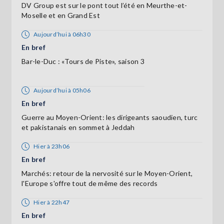
DV Group est sur le pont tout l’été en Meurthe-et-
Moselle et en Grand Est
Aujourd’hui à 06h30
En bref
Bar-le-Duc : «Tours de Piste», saison 3
Aujourd’hui à 05h06
En bref
Guerre au Moyen-Orient: les dirigeants saoudien, turc
et pakistanais en sommet à Jeddah
Hier à 23h06
En bref
Marchés: retour de la nervosité sur le Moyen-Orient,
l'Europe s'offre tout de même des records
Hier à 22h47
En bref