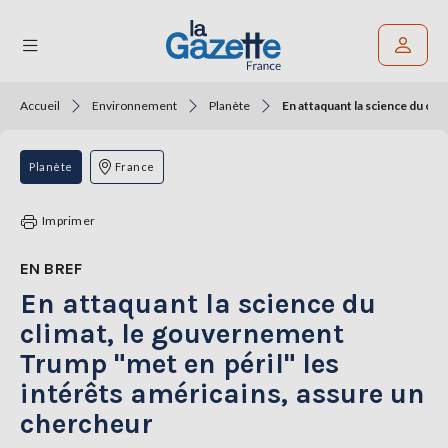
Accueil
Environnement
Planète
En attaquant la science du cli
Rechercher un article
THÉMATIQUES
Planète
France
RÉGIONS
Imprimer
FORMATS
EN BREF
En attaquant la science du
TENDANCES
climat, le gouvernement
SERVICES
Trump "met en péril" les
LA
GAZETTE
intérêts américains, assure un
chercheur