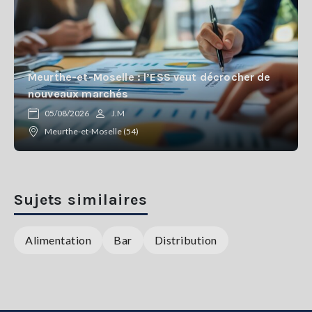
Meurthe-et-Moselle : l’ESS veut décrocher de
nouveaux marchés
05/08/2026
J.M
Meurthe-et-Moselle (54)
Sujets similaires
Alimentation
Bar
Distribution