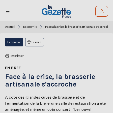
Accueil
Economie
Face à la crise, la brasserie artisanale s'accroche
Rechercher un article
THÉMATIQUES
Economie
France
RÉGIONS
Imprimer
FORMATS
EN BREF
Face à la crise, la brasserie
TENDANCES
artisanale s'accroche
SERVICES
LA
GAZETTE
A côté des grandes cuves de brassage et de
fermentation de la bière, une salle de restauration a été
aménagée, et même un coin concert: "Le nouvel