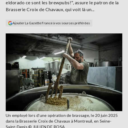
eldorado ce sont les brewpubs!", assure le patron de la
Se
Brasserie Croix de Chavaux, qui voit là un...
connecter
Ajouter La Gazette France à vos sources préférées
S'abonner
Un employé lors d'une opération de brassage, le 20 juin 2025
dans la Brasserie Croix de Chavaux à Montreuil, en Seine-
Saint-Denis © JULIEN DE ROSA