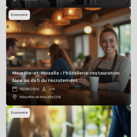
Economie
Meurthe-et-Moselle : l’hôtellerie-restauration
face au défi du recrutement
05/08/2026
J.M
Meurthe-et-Moselle (54)
Economie