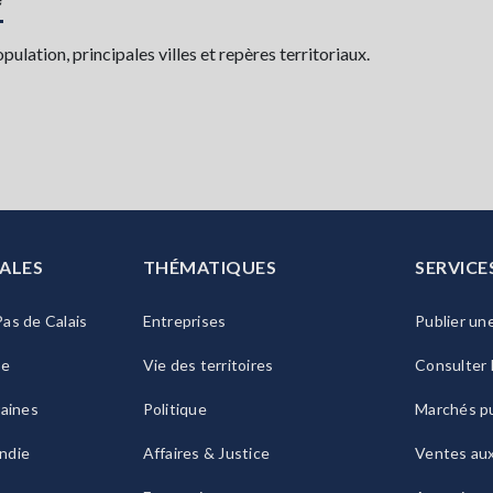
lation, principales villes et repères territoriaux.
ALES
THÉMATIQUES
SERVICE
as de Calais
Entreprises
Publier un
ie
Vie des territoires
Consulter 
raines
Politique
Marchés pu
ndie
Affaires & Justice
Ventes au