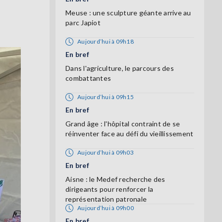
Meuse : une sculpture géante arrive au
parc Japiot
Aujourd’hui à 09h18
En bref
Dans l'agriculture, le parcours des
combattantes
Aujourd’hui à 09h15
En bref
Grand âge : l'hôpital contraint de se
réinventer face au défi du vieillissement
Aujourd’hui à 09h03
En bref
Aisne : le Medef recherche des
dirigeants pour renforcer la
représentation patronale
Aujourd’hui à 09h00
En bref