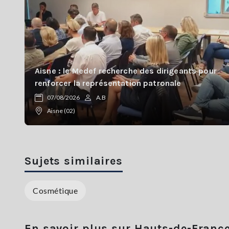
Aisne : le Medef recherche des dirigeants pour
renforcer la représentation patronale
07/08/2026
A.B
Aisne (02)
Sujets similaires
Cosmétique
En savoir plus sur Hauts-de-Franc