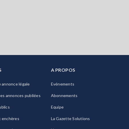
S
A PROPOS
e annonce légale
Evénements
les annonces publiées
Abonnements
blics
Equipe
x enchères
La Gazette Solutions