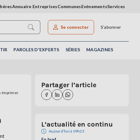
chères
Annuaire Entreprises
Communes
Evénements
Services
Se connecter
S'abonner
Rechercher un article
TIR
PAROLES D'EXPERTS
SÉRIES
MAGAZINES
Partager l’article
Imprimer
n
L’actualité en continu
Aujourd’hui à 09h23
nt
En bref