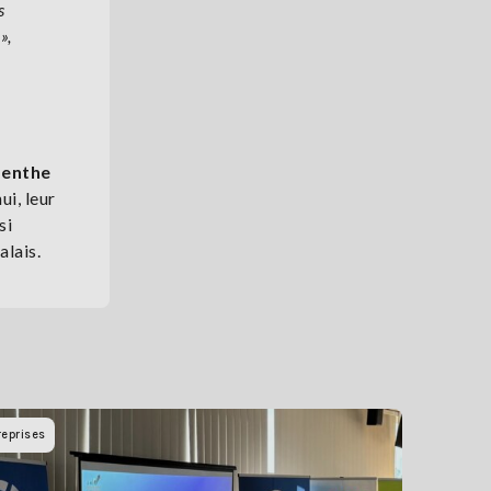
s
»,
menthe
i, leur
si
alais.
reprises