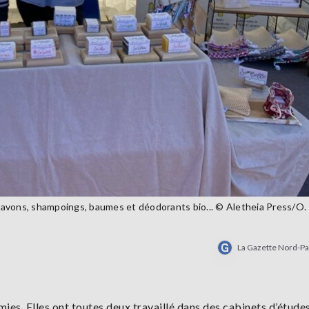
savons, shampoings, baumes et déodorants bio... © Aletheia Press/O.
La Gazette Nord-Pa
es. Elles ont toutes deux travaillé dans des cabinets d’étude