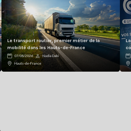
Le transport routier, premier métier de la
La
mobilité dans les Hauts-de-France
co
07/08/2026
Nadia Daki
Hauts-de-France
e