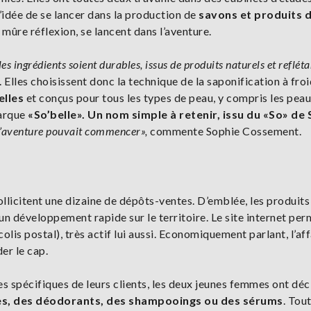
’idée de se lancer dans la production de
savons et produits 
s mûre réflexion, se lancent dans l’aventure.
es ingrédients soient durables, issus de produits naturels et reflét
lles choisissent donc la technique de la saponification à froi
elles
et conçus pour tous les types de peau, y compris les pea
marque
«So’belle». Un nom simple à retenir, issu du «So» de
et l’aventure pouvait commencer»,
commente Sophie Cossement.
licitent une dizaine de dépôts-ventes. D’emblée, les produits
 un développement rapide sur le territoire. Le site internet per
olis postal), très actif lui aussi. Economiquement parlant, l’aff
der le cap.
 spécifiques de leurs clients, les deux jeunes femmes ont déc
s, des déodorants, des shampooings ou des sérums
. Tou