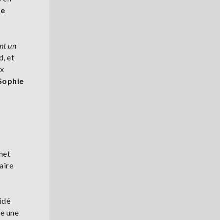
de
ant un
d, et
ux
 Sophie
met
aire
idé
te une