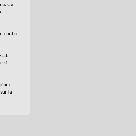
ale. Ce
a
té contre
Etat
ussi
qu'une
sur la