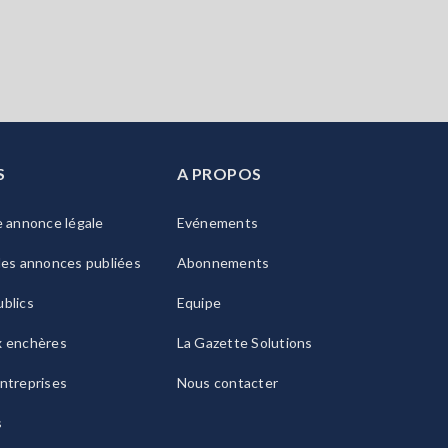
S
A PROPOS
e annonce légale
Evénements
les annonces publiées
Abonnements
blics
Equipe
x enchères
La Gazette Solutions
ntreprises
Nous contacter
s