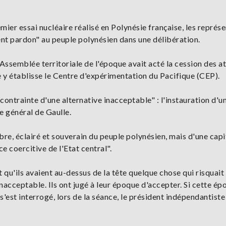
mier essai nucléaire réalisé en Polynésie française, les représ
t pardon" au peuple polynésien dans une délibération.
ssemblée territoriale de l'époque avait acté la cession des at
 y établisse le Centre d'expérimentation du Pacifique (CEP).
a contrainte d'une alternative inacceptable" : l'instauration d'u
le général de Gaulle.
ibre, éclairé et souverain du peuple polynésien, mais d'une capi
e coercitive de l'Etat central".
 qu'ils avaient au-dessus de la tête quelque chose qui risquait
nacceptable. Ils ont jugé à leur époque d'accepter. Si cette ép
s'est interrogé, lors de la séance, le président indépendantiste