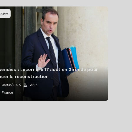
tique
cendies : Lecornu le 17 août en Gironde pour
ncer la reconstruction
06/08/2026
AFP
France