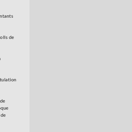
entants
olls de
n
tulation
 de
oque
 de