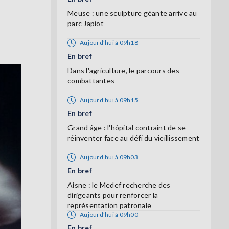
Meuse : une sculpture géante arrive au
parc Japiot
Aujourd’hui à 09h18
En bref
Dans l'agriculture, le parcours des
combattantes
Aujourd’hui à 09h15
En bref
Grand âge : l'hôpital contraint de se
réinventer face au défi du vieillissement
Aujourd’hui à 09h03
En bref
Aisne : le Medef recherche des
dirigeants pour renforcer la
représentation patronale
Aujourd’hui à 09h00
En bref