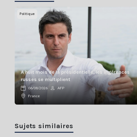
Politique
A huit mois de la présidentielle, les ingérences
russes se multiplient
06/08/2026
AFP
France
Sujets similaires