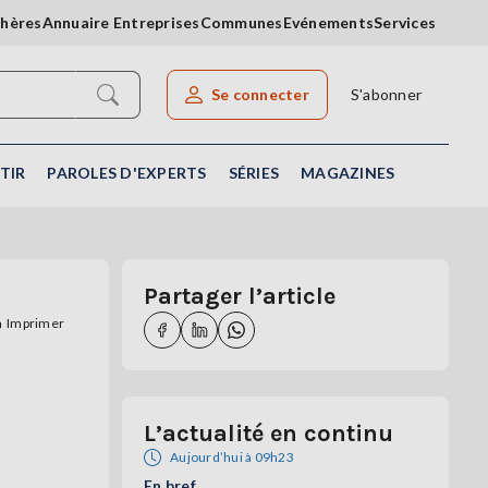
chères
Annuaire Entreprises
Communes
Evénements
Services
Se connecter
S'abonner
Rechercher un article
TIR
PAROLES D'EXPERTS
SÉRIES
MAGAZINES
Partager l’article
Imprimer
L’actualité en continu
Aujourd’hui à 09h23
En bref