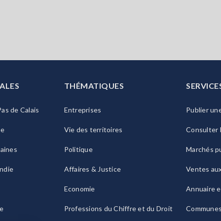
ALES
THÉMATIQUES
SERVICE
as de Calais
Entreprises
Publier un
ie
Vie des territoires
Consulter 
raines
Politique
Marchés pu
ndie
Affaires & Justice
Ventes au
Economie
Annuaire e
le
Professions du Chiffre et du Droit
Commune