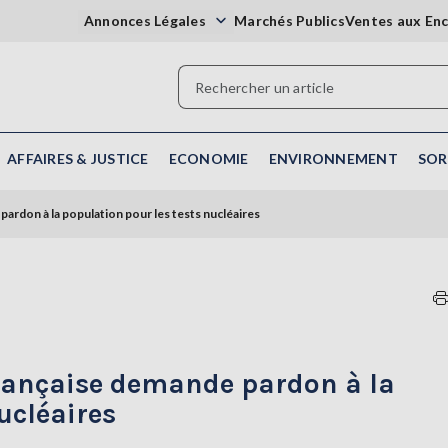
Annonces Légales
Marchés Publics
Ventes aux En
AFFAIRES & JUSTICE
ECONOMIE
ENVIRONNEMENT
SOR
ardon à la population pour les tests nucléaires
française demande pardon à la
ucléaires