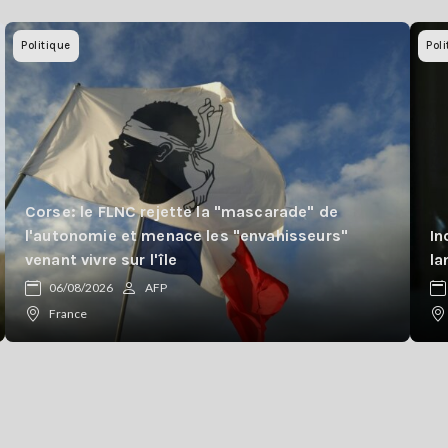
Politique
Poli
Corse: le FLNC rejette la "mascarade" de
l'autonomie et menace les "envahisseurs"
In
venant vivre sur l'île
la
06/08/2026
AFP
France