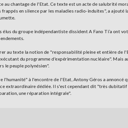
ce au chantage de l'Etat. Ce texte est un acte de salubrité mor
frappés en silence par les maladies radio-induites", a ajouté l
umette.
es élus du groupe indépendantiste dissident A Fano Ti’a ont vo
amendements.
er au texte la notion de "responsabilité pleine et entière de l'
ul exécutant du programme d'expérimentation nucléaire". Mais a
rs le peuple polynésien".
e l'humanité" à l'encontre de l'Etat, Antony Géros a annoncé 
e extraordinaire dédiée. Il s'est cependant dit "très dubitatif 
paration, une réparation intégrale".