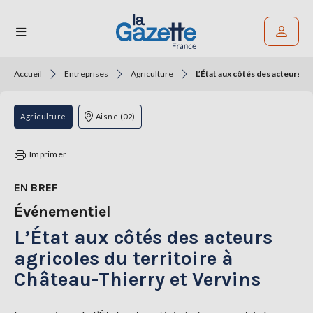
Accueil
Entreprises
Agriculture
L’État aux côtés des acteurs ag
Rechercher un article
THÉMATIQUES
Agriculture
Aisne (02)
RÉGIONS
Imprimer
FORMATS
EN BREF
Événementiel
TENDANCES
L’État aux côtés des acteurs
SERVICES
LA
agricoles du territoire à
GAZETTE
Château-Thierry et Vervins