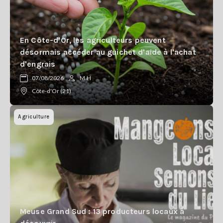
En Côte-d'Or, les agriculteurs peuvent
désormais accéder au guichet d'aide à l'achat
d'engrais
07/08/2026
M.H
Côte-d'Or (21)
Agriculture
Meuse Grand Sud : 13 producteurs locaux à