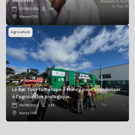
découvrir
07/08/2026
J.M
Meuse (55)
Agriculture
Le Bio Tour fait étape à Nancy pour sensibiliser
à l'agriculture biologique
06/08/2026
S.M
Nancy (54)