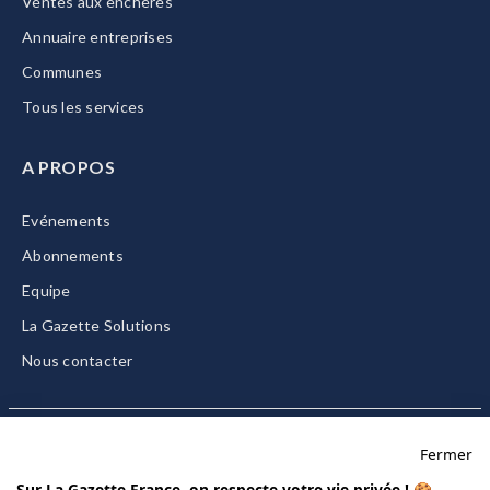
Ventes aux enchères
Annuaire entreprises
Communes
Tous les services
A PROPOS
Evénements
Abonnements
Equipe
La Gazette Solutions
Nous contacter
Fermer
Mentions légales
Sur La Gazette France, on respecte votre vie privée ! 🍪