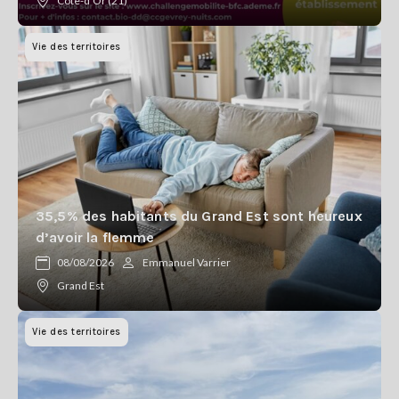
Côte-d'Or (21)
Vie des territoires
35,5% des habitants du Grand Est sont heureux
d’avoir la flemme
08/08/2026
Emmanuel Varrier
Grand Est
Vie des territoires