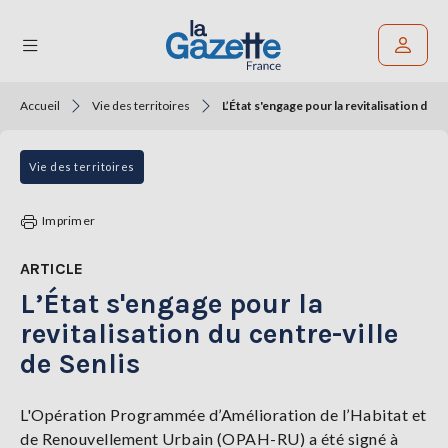
Accueil
Vie des territoires
L’État s'engage pour la revitalisation du c
Rechercher un article
THÉMATIQUES
Vie des territoires
RÉGIONS
Imprimer
FORMATS
ARTICLE
L’État s'engage pour la
TENDANCES
revitalisation du centre-ville
SERVICES
de Senlis
LA
GAZETTE
L'Opération Programmée d’Amélioration de l’Habitat et
de Renouvellement Urbain (OPAH-RU) a été signé à