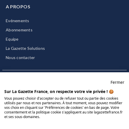
A PROPOS
Evénements
Abonnements
Equipe
La Gazette Solutions
Nous contacter
Fermer
Mentions légales
Sur La Gazette France, on respecte votre vie privée ! 🍪
CGU/CGV
Vous pouvez choisir d'accepter ou de refuser tout ou partie des cookies
utilisés par nous et nos partenaires. À tout moment, vous pouvez modifier
Données personnelles
vos choix en cliquant sur 'Préférences de cookies' en bas de page. Votre
Charte sur les cookies
consentement et la politique cookie s'appliquent au site lagazettefrance.fr
et ses sous-domaines.
Gérer vos cookies