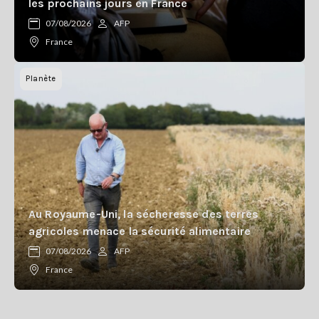
les prochains jours en France
07/08/2026
AFP
France
Planète
Au Royaume-Uni, la sécheresse des terres
agricoles menace la sécurité alimentaire
07/08/2026
AFP
France