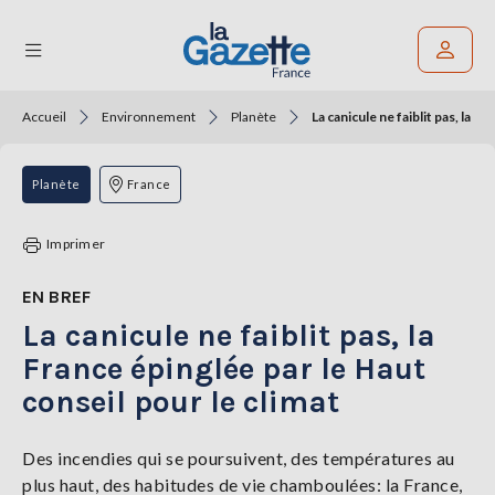
Accueil
Environnement
Planète
La canicule ne faiblit pas, la F
Rechercher un article
THÉMATIQUES
Planète
France
RÉGIONS
Imprimer
FORMATS
EN BREF
La canicule ne faiblit pas, la
TENDANCES
France épinglée par le Haut
SERVICES
conseil pour le climat
LA
GAZETTE
Des incendies qui se poursuivent, des températures au
plus haut, des habitudes de vie chamboulées: la France,