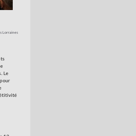
es Lorraines
nts
de
. Le
 pour
e
titivité