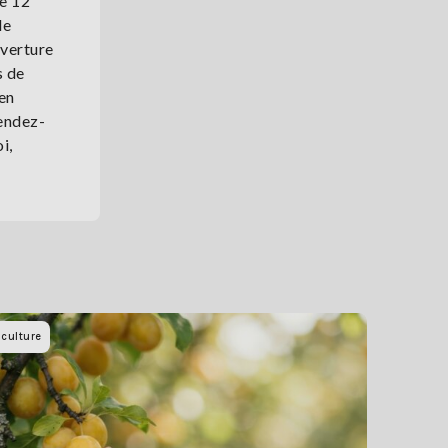
de 12
le
uverture
s de
 en
rendez-
i,
iculture