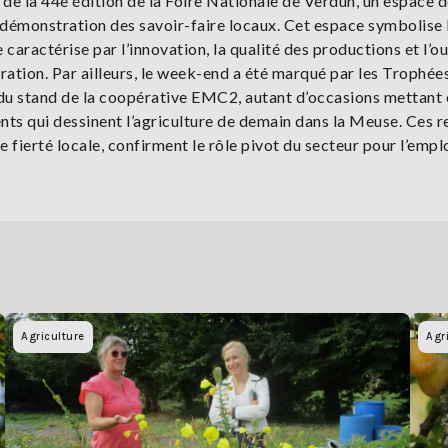
e de la 44e édition de la Foire Nationale de Verdun, un espace 
a démonstration des savoir-faire locaux. Cet espace symbolise 
caractérise par l’innovation, la qualité des productions et l’o
ration. Par ailleurs, le week-end a été marqué par les Trophée
on du stand de la coopérative EMC2, autant d’occasions mettant
ments qui dessinent l’agriculture de demain dans la Meuse. Ces 
fierté locale, confirment le rôle pivot du secteur pour l’emplo
Agriculture
Agr