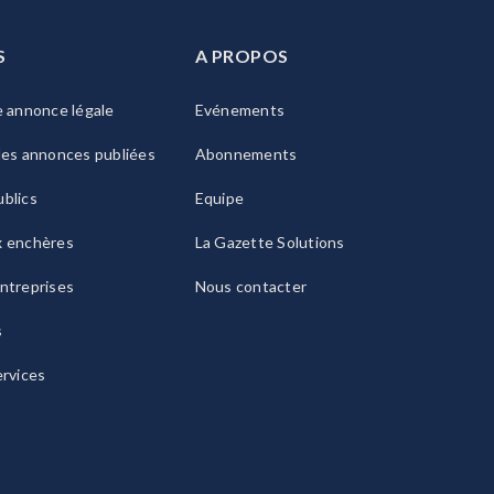
S
A PROPOS
e annonce légale
Evénements
les annonces publiées
Abonnements
blics
Equipe
x enchères
La Gazette Solutions
ntreprises
Nous contacter
s
ervices