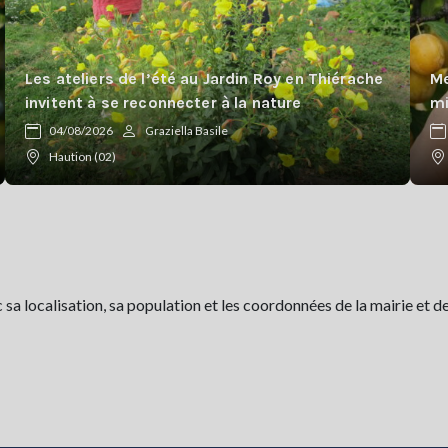
Les ateliers de l’été au Jardin Roy en Thiérache
Me
invitent à se reconnecter à la nature
mi
04/08/2026
Graziella Basile
Haution (02)
 localisation, sa population et les coordonnées de la mairie et de