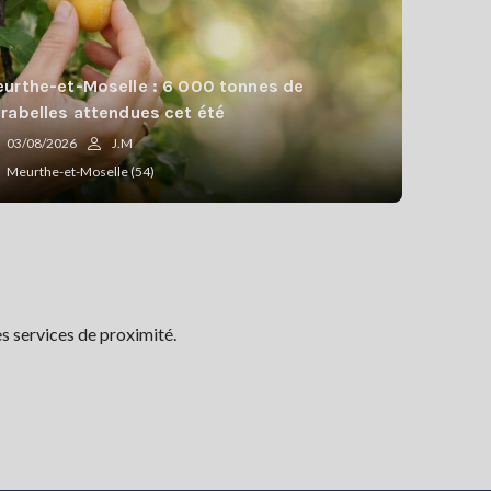
urthe-et-Moselle : 6 000 tonnes de
rabelles attendues cet été
03/08/2026
J.M
Meurthe-et-Moselle (54)
s services de proximité.