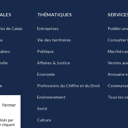
ALES
THÉMATIQUES
SERVICE
as de Calais
Entreprises
Publier un
ie
Vie des territoires
Consulter 
raines
Politique
Marchés pu
ndie
Affaires & Justice
Ventes au
Economie
Annuaire e
le
Professions du Chiffre et du Droit
Commune
ogne
Environnement
Tous les s
Fermer
Sortir
Culture
lisés par
n cliquant