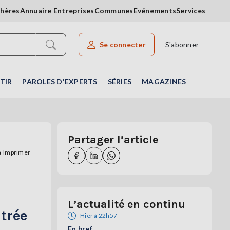
chères
Annuaire Entreprises
Communes
Evénements
Services
Se connecter
S'abonner
Rechercher un article
TIR
PAROLES D'EXPERTS
SÉRIES
MAGAZINES
Partager l’article
Imprimer
L’actualité en continu
trée
Hier à 22h57
En bref