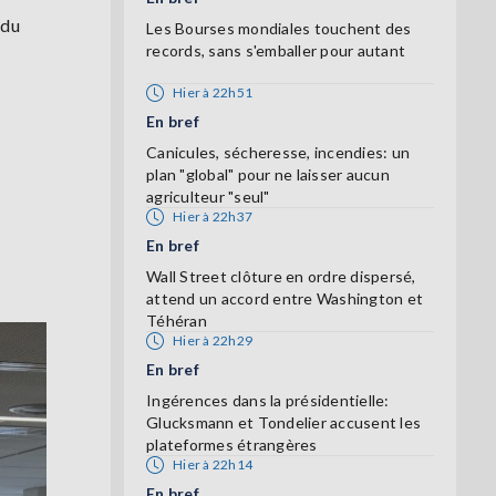
 du
Les Bourses mondiales touchent des
records, sans s'emballer pour autant
Hier à 22h51
En bref
Canicules, sécheresse, incendies: un
plan "global" pour ne laisser aucun
agriculteur "seul"
Hier à 22h37
En bref
Wall Street clôture en ordre dispersé,
attend un accord entre Washington et
Téhéran
Hier à 22h29
En bref
Ingérences dans la présidentielle:
Glucksmann et Tondelier accusent les
plateformes étrangères
Hier à 22h14
En bref