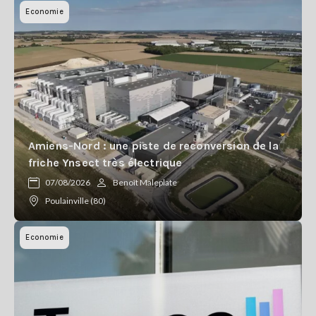
Economie
Amiens-Nord : une piste de reconversion de la
friche Ynsect très électrique
07/08/2026
Benoît Maleplate
Poulainville (80)
Economie