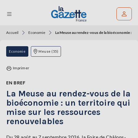
Accueil
Economie
La Meuse au rendez-vous de la bioéconomie : un t
Rechercher un article
THÉMATIQUES
Economie
Meuse (55)
RÉGIONS
Imprimer
FORMATS
EN BREF
La Meuse au rendez-vous de la
TENDANCES
bioéconomie : un territoire qui
SERVICES
mise sur les ressources
LA
GAZETTE
renouvelables
Du 28 août au 7 septembre 2026, la Foire de Châlons-