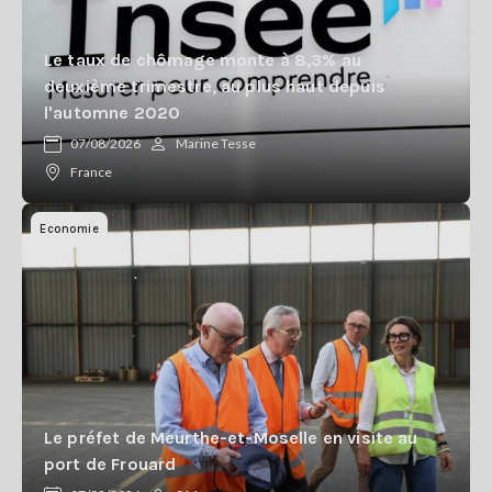
Le taux de chômage monte à 8,3% au
deuxième trimestre, au plus haut depuis
l'automne 2020
07/08/2026
Marine Tesse
France
Economie
Le préfet de Meurthe-et-Moselle en visite au
port de Frouard