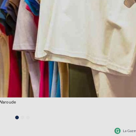
 Waroude
La Gaze