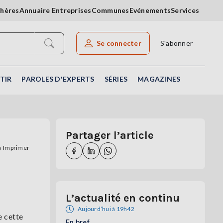
chères
Annuaire Entreprises
Communes
Evénements
Services
Se connecter
S'abonner
Rechercher un article
TIR
PAROLES D'EXPERTS
SÉRIES
MAGAZINES
Partager l’article
Imprimer
L’actualité en continu
Aujourd’hui à 19h42
e cette
En bref