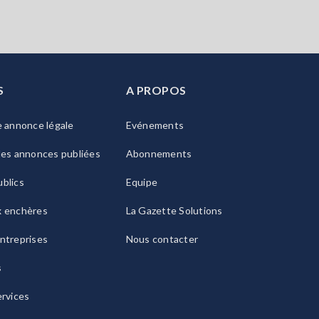
S
A PROPOS
e annonce légale
Evénements
les annonces publiées
Abonnements
blics
Equipe
x enchères
La Gazette Solutions
ntreprises
Nous contacter
s
ervices