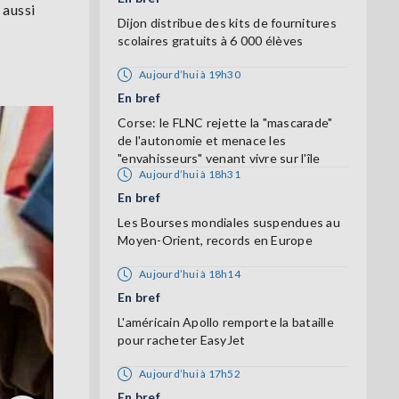
 aussi
Dijon distribue des kits de fournitures
scolaires gratuits à 6 000 élèves
Aujourd’hui à 19h30
En bref
Corse: le FLNC rejette la "mascarade"
de l'autonomie et menace les
"envahisseurs" venant vivre sur l'île
Aujourd’hui à 18h31
En bref
Les Bourses mondiales suspendues au
Moyen-Orient, records en Europe
Aujourd’hui à 18h14
En bref
L'américain Apollo remporte la bataille
pour racheter EasyJet
Aujourd’hui à 17h52
En bref