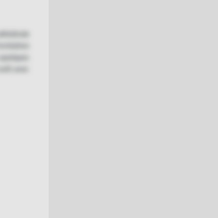
athédrale
nvitation
 quelques
self, avec