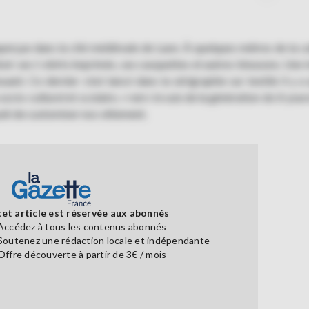
aperçue dans la cité médiévale de Laon. À quelques mètres de la c
ir ses t-shirts imprimés, ses casquettes et autres blousons. Une i
ant. Ce dernier s’est lancé dans la sérigraphie sur textile il y a
socio-culturel et scolaire. «<em>Je suis de la génération do it your
yait de customiser nos vêtement.
cet article est réservée aux abonnés
Accédez à tous les contenus abonnés
Soutenez une rédaction locale et indépendante
Offre découverte à partir de 3€ / mois