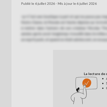
Publié le 6 juillet 2026 - Mis à jour le 6 juillet 2026
<p>C'est une boutique à part et qui ne passe pas in
Notre-Dame, le Monde est Vache déploie sur le trotto
à rentrer dans l’univers de son créateur Nicolas Thou
années après avoir longtemps travaillé dans le milieu 
un esprit punk, et quand on était adolescent, on essa
La lecture de 