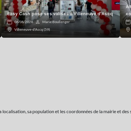
Al
Easy Cash pose ses valises à Villeneuve d'Ascq
ca
06/08/2026
Marie Boullenger
Villeneuve-d'Ascq (59)
ocalisation, sa population et les coordonnées de la mairie et des 