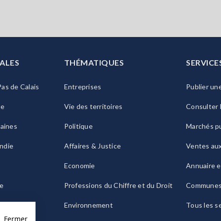
ALES
THÉMATIQUES
SERVICE
as de Calais
Entreprises
Publier un
ie
Vie des territoires
Consulter 
raines
Politique
Marchés pu
ndie
Affaires & Justice
Ventes au
Economie
Annuaire e
le
Professions du Chiffre et du Droit
Commune
ogne
Environnement
Tous les s
Fermer