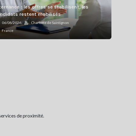
ternance : les offres se stabilisent, les
ndidats restent mobilisés
06/08/2026
Charlotte de Saintignon
France
services de proximité.