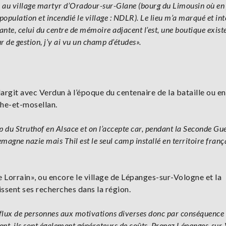
u au village martyr d’Oradour-sur-Glane (bourg du Limousin où en 
pulation et incendié le village : NDLR). Le lieu m’a marqué et int
yante, celui du centre de mémoire adjacent l’est, une boutique exist
r de gestion, j’y ai vu un champ d’études».
largit avec Verdun à l’époque du centenaire de la bataille ou en
the-et-mosellan.
p du Struthof en Alsace et on l’accepte car, pendant la Seconde Gu
lemagne nazie mais Thil est le seul camp installé en territoire franç
e Lorrain», ou encore le village de Lépanges-sur-Vologne et la
issent ses recherches dans la région.
 un flux de personnes aux motivations diverses donc par conséquence
nt, ils sont également générateurs de coûts. Prenez Lépanges-sur-