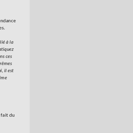
tendance
es.
ié à la
atiquez
ns ces
trêmes
, il est
fime
fait du