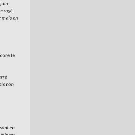
juin
errogé.
e mais on
core le
erre
ais non
 sont en
Vologne.