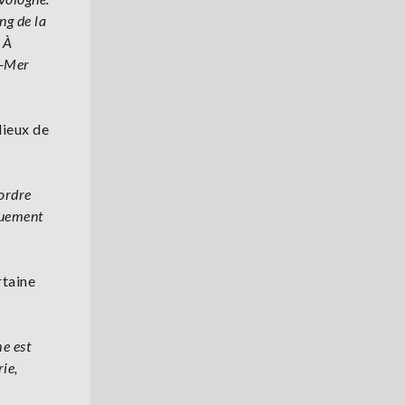
ng de la
 À
r-Mer
lieux de
’ordre
quement
rtaine
me est
ie,