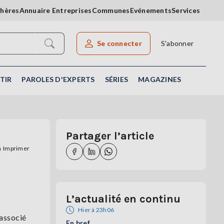
chères
Annuaire Entreprises
Communes
Evénements
Services
Se connecter
S'abonner
Rechercher un article
TIR
PAROLES D'EXPERTS
SÉRIES
MAGAZINES
Partager l’article
Imprimer
L’actualité en continu
Hier à 23h06
 associé
En bref