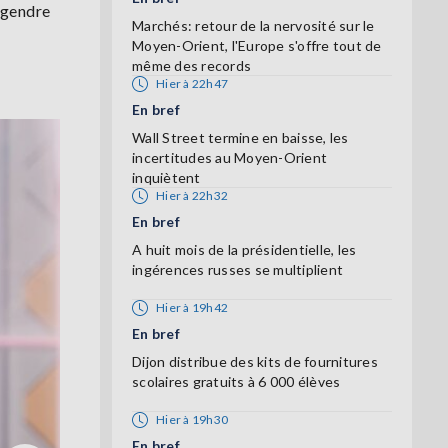
ngendre
Marchés: retour de la nervosité sur le
Moyen-Orient, l'Europe s'offre tout de
même des records
Hier à 22h47
En bref
Wall Street termine en baisse, les
incertitudes au Moyen-Orient
inquiètent
Hier à 22h32
En bref
A huit mois de la présidentielle, les
ingérences russes se multiplient
Hier à 19h42
En bref
Dijon distribue des kits de fournitures
scolaires gratuits à 6 000 élèves
Hier à 19h30
En bref