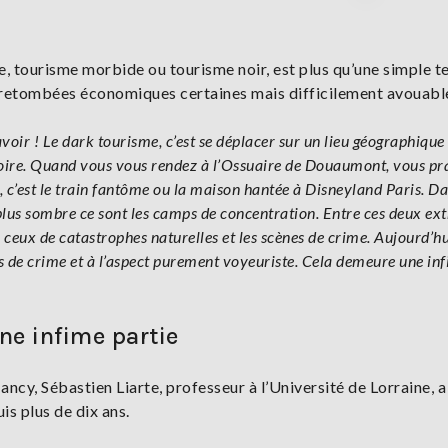
e, tourisme morbide ou tourisme noir, est plus qu’une simple 
x retombées économiques certaines mais difficilement avouabl
ir ! Le dark tourisme, c’est se déplacer sur un lieu géographique l
émoire. Quand vous vous rendez à l’Ossuaire de Douaumont, vous pr
 c’est le train fantôme ou la maison hantée à Disneyland Paris. Da
 plus sombre ce sont les camps de concentration. Entre ces deux ex
, ceux de catastrophes naturelles et les scènes de crime. Aujourd’hui
es de crime et à l’aspect purement voyeuriste. Cela demeure une in
e infime partie
cy, Sébastien Liarte, professeur à l’Université de Lorraine, a 
is plus de dix ans.