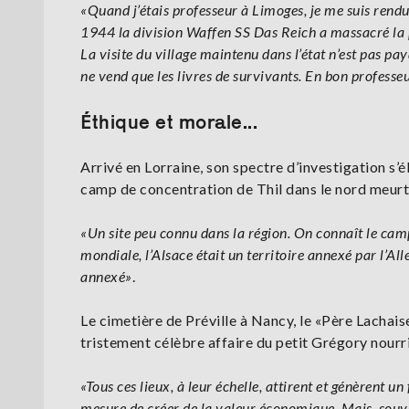
«Quand j’étais professeur à Limoges, je me suis rend
1944 la division Waffen SS Das Reich a massacré la po
La visite du village maintenu dans l’état n’est pas pa
ne vend que les livres de survivants. En bon professeu
Éthique et morale...
Arrivé en Lorraine, son spectre d’investigation s’é
camp de concentration de Thil dans le nord meur
«Un site peu connu dans la région. On connaît le cam
mondiale, l’Alsace était un territoire annexé par l’Al
annexé»
.
Le cimetière de Préville à Nancy, le «Père Lachais
tristement célèbre affaire du petit Grégory nourr
«Tous ces lieux, à leur échelle, attirent et génèrent
mesure de créer de la valeur économique. Mais, souve