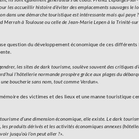
ur les accueillir histoire d’éviter des emplacements sauvages le lo
ion dans une démarche touristique est intéressante mais qui paye ?
ed Merrah à Toulouse ou celle de Jean-Marie Lepen à la Trinité-su
neuse question du développement économique de ces différents 
cente.
ndrer, les sites de dark tourisme, soulève souvent des critiques d
jourd’hui l’hôtellerie normande prospère grâce aux plages du débar
ure une boucherie sans nom, tout comme Verdun».
 mémoire des victimes et des lieux et une manne touristique ce
de tourisme d’une dimension économique, elle existe. Le dark touris
 les produits dérivés et les activités économiques annexes (hôteller
oir jusqu’où l’on peut aller ?»
.