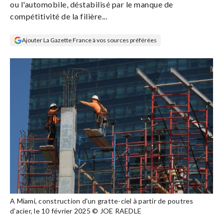
ou l'automobile, déstabilisé par le manque de
Se
compétitivité de la filière...
connecter
Ajouter La Gazette France à vos sources préférées
S'abonner
A Miami, construction d'un gratte-ciel à partir de poutres
d'acier, le 10 février 2025 © JOE RAEDLE