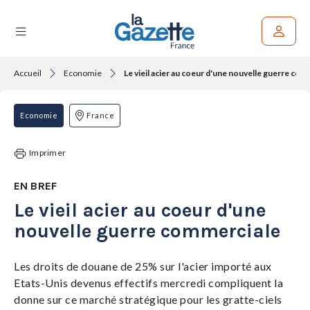
Accueil
Economie
Le vieil acier au coeur d'une nouvelle guerre com
Rechercher un article
THÉMATIQUES
Economie
France
RÉGIONS
Imprimer
FORMATS
EN BREF
Le vieil acier au coeur d'une
TENDANCES
nouvelle guerre commerciale
SERVICES
LA
GAZETTE
Les droits de douane de 25% sur l'acier importé aux
Etats-Unis devenus effectifs mercredi compliquent la
donne sur ce marché stratégique pour les gratte-ciels