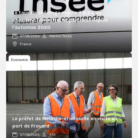
Le taux de chômage monte à 8,3% au
deuxième trimestre, au plus haut depuis
l'automne 2020
07/08/2026
Marine Tesse
France
Economie
Le préfet de Meurthe-et-Moselle en visite au
port de Frouard
07/08/2026
S.M