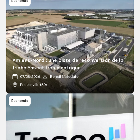
Economie
Amiens-Nord : une piste de reconversion de la
friche Ynsect très électrique
07/08/2026
Benoît Maleplate
Poulainville (80)
Economie