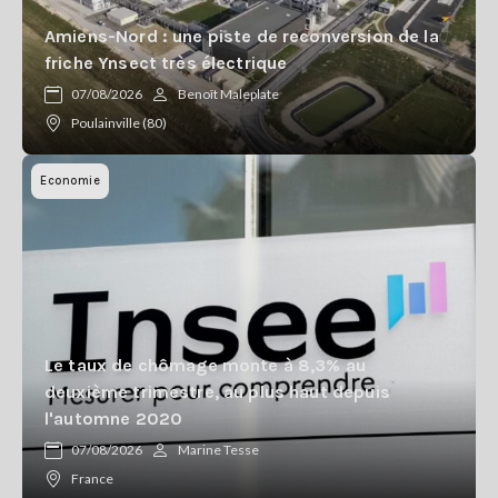
Amiens-Nord : une piste de reconversion de la
friche Ynsect très électrique
07/08/2026
Benoît Maleplate
Poulainville (80)
Economie
Le taux de chômage monte à 8,3% au
deuxième trimestre, au plus haut depuis
l'automne 2020
07/08/2026
Marine Tesse
France