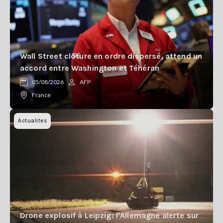
Wall Street clôture en ordre dispersé, attend un
accord entre Washington et Téhéran
05/08/2026
AFP
France
Actualites
Drone explosif à Leipzig: l'Allemagne alerte sur