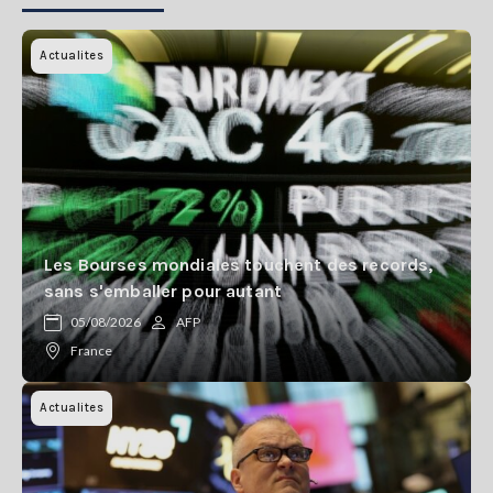
Actualites
Les Bourses mondiales touchent des records,
sans s'emballer pour autant
05/08/2026
AFP
France
Actualites