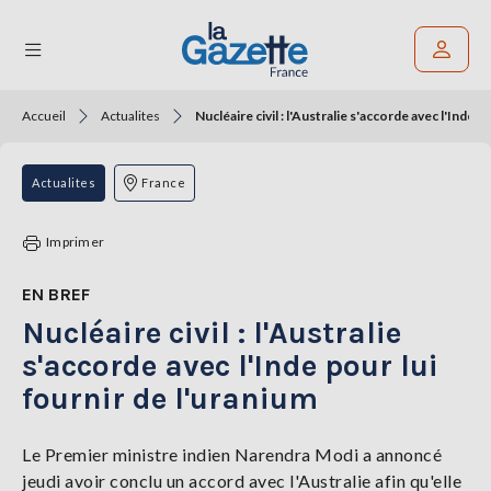
Accueil
Actualites
Nucléaire civil : l'Australie s'accorde avec l'Inde p
Rechercher un article
THÉMATIQUES
Actualites
France
RÉGIONS
Imprimer
FORMATS
EN BREF
Nucléaire civil : l'Australie
TENDANCES
s'accorde avec l'Inde pour lui
SERVICES
fournir de l'uranium
LA
GAZETTE
Le Premier ministre indien Narendra Modi a annoncé
jeudi avoir conclu un accord avec l'Australie afin qu'elle