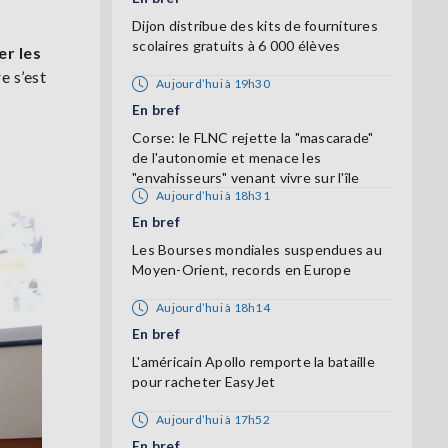
Dijon distribue des kits de fournitures
scolaires gratuits à 6 000 élèves
er
les
e s’est
Aujourd’hui à 19h30
En bref
Corse: le FLNC rejette la "mascarade"
de l'autonomie et menace les
"envahisseurs" venant vivre sur l'île
Aujourd’hui à 18h31
En bref
Les Bourses mondiales suspendues au
Moyen-Orient, records en Europe
Aujourd’hui à 18h14
En bref
L'américain Apollo remporte la bataille
pour racheter EasyJet
Aujourd’hui à 17h52
En bref