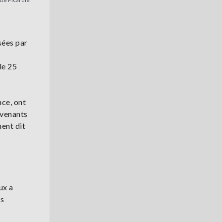
osées par
le 25
nce, ont
rvenants
ent dit
ux a
es