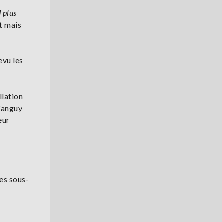
d plus
at mais
evu les
llation
 Tanguy
eur
 les sous-