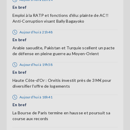
En bref
Emploi à la RATP et fonctions d'élu: plainte de AC!!
Anti-Corruption visant Bally Bagayoko
Aujourd’hui à 21h48
En bref
Arabie saoudite, Pakistan et Turquie scellent un pacte
de défense en pleine guerre au Moyen-Orient
Aujourd’hui à 19h58
En bref
Haute Côte-d'Or : Orvitis investit près de 3 M€ pour
diversifier l'offre de logements
Aujourd’hui à 18h41
En bref
La Bourse de Paris termine en hausse et poursuit sa
course aux records