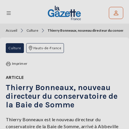
Accueil
Culture
Thierry Bonneaux, nouveau directeur du conservat
Rechercher un article
THÉMATIQUES
Culture
Hauts-de-France
RÉGIONS
Imprimer
FORMATS
ARTICLE
Thierry Bonneaux, nouveau
TENDANCES
directeur du conservatoire de
SERVICES
la Baie de Somme
LA
GAZETTE
Thierry Bonneaux est le nouveau directeur du
conservatoire de la Baie de Somme, arrivé à Abbeville