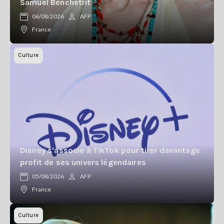
Samuel Benchetrit
06/08/2026
AFP
France
Culture
Disney s'associe à TikTok pour tirer davantage
profit de ses univers légendaires
05/08/2026
AFP
France
Culture