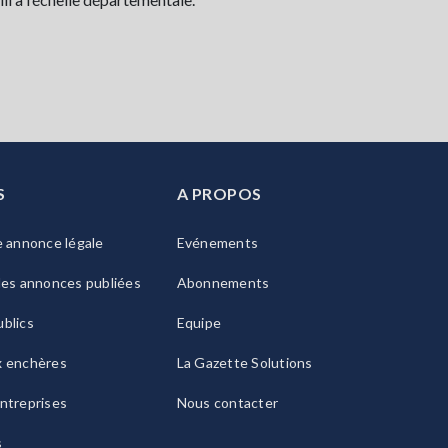
S
A PROPOS
e annonce légale
Evénements
les annonces publiées
Abonnements
blics
Equipe
x enchères
La Gazette Solutions
ntreprises
Nous contacter
s