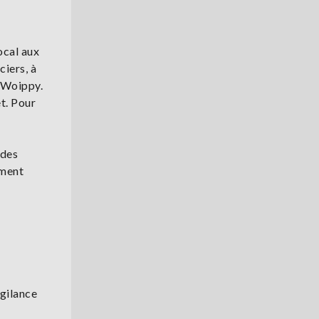
ocal aux
ciers, à
e Woippy.
t. Pour
 des
ement
igilance