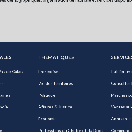
ALES
THÉMATIQUES
SERVICE
as de Calais
Entreprises
Publier un
ie
Vie des territoires
Consulter 
raines
Politique
Marchés pu
ndie
Affaires & Justice
Ventes au
Economie
Annuaire e
le
Professions du Chiffre et du Droit
Commune