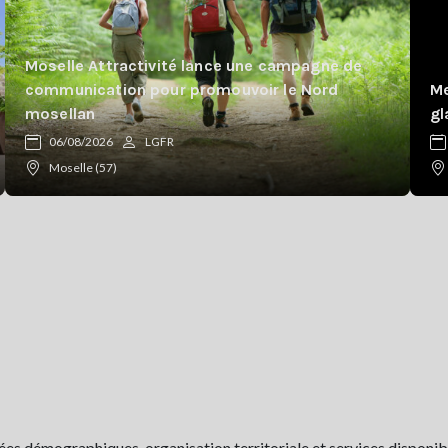
Moselle Attractivité lance une campagne de
communication pour promouvoir le Nord
Me
mosellan
gl
06/08/2026
LGFR
Moselle (57)
es démographiques, organisation territoriale et services disponibil