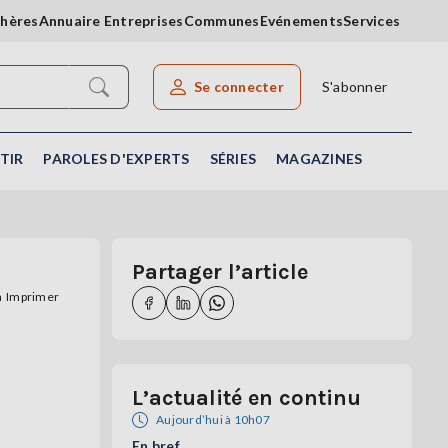
chères
Annuaire Entreprises
Communes
Evénements
Services
Se connecter
S'abonner
Rechercher un article
TIR
PAROLES D'EXPERTS
SÉRIES
MAGAZINES
Partager l’article
Imprimer
L’actualité en continu
Aujourd’hui à 10h07
En bref