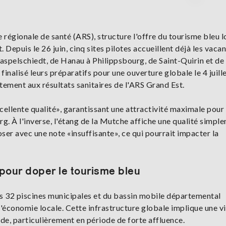
régionale de santé (ARS), structure l'offre du tourisme bleu l
epuis le 26 juin, cinq sites pilotes accueillent déjà les vacan
spelschiedt, de Hanau à Philippsbourg, de Saint-Quirin et d
nalisé leurs préparatifs pour une ouverture globale le 4 juille
tement aux résultats sanitaires de l'ARS Grand Est.
excellente qualité», garantissant une attractivité maximale pour
. À l'inverse, l'étang de la Mutche affiche une qualité simpl
er avec une note «insuffisante», ce qui pourrait impacter la
 pour doper le tourisme bleu
es 32 piscines municipales et du bassin mobile départemental
l'économie locale. Cette infrastructure globale implique une v
de, particulièrement en période de forte affluence.