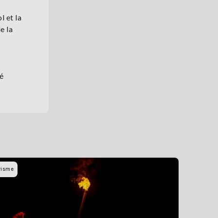
l et la
e la
é
risme