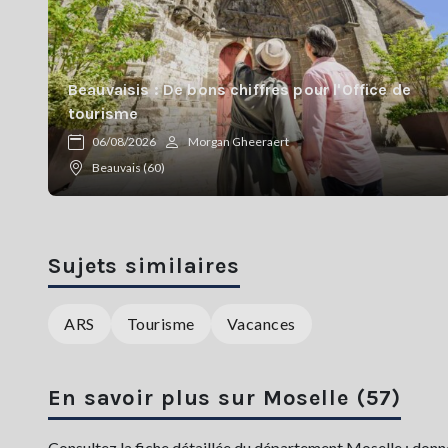
Beauvaisis : De bons chiffres pour l'Office de
tourisme
06/08/2026
Morgan Gheeraert
Beauvais (60)
Sujets similaires
ARS
Tourisme
Vacances
En savoir plus sur Moselle (57)
Consultez la fiche détaillée du département Moselle : donné