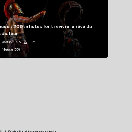
use : 200 artistes font revivre le rêve du
adiateur
06/08/2026
J.M
Meuse (55)
i à l’échelle départementale.