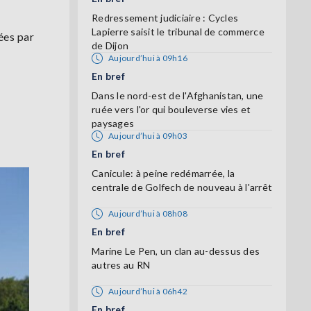
Redressement judiciaire : Cycles
Lapierre saisit le tribunal de commerce
ées par
de Dijon
Aujourd’hui à 09h16
En bref
Dans le nord-est de l'Afghanistan, une
ruée vers l'or qui bouleverse vies et
paysages
Aujourd’hui à 09h03
En bref
Canicule: à peine redémarrée, la
centrale de Golfech de nouveau à l'arrêt
Aujourd’hui à 08h08
En bref
Marine Le Pen, un clan au-dessus des
autres au RN
Aujourd’hui à 06h42
En bref