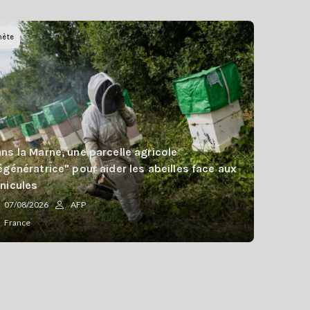
nète
ns la Marne, une parcelle agricole
égénératrice" pour aider les abeilles face aux
nicules
07/08/2026
AFP
France