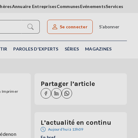
chères
Annuaire Entreprises
Communes
Evénements
Services
Se connecter
S'abonner
Rechercher un article
TIR
PAROLES D'EXPERTS
SÉRIES
MAGAZINES
Partager l’article
Imprimer
L’actualité en continu
Aujourd’hui à 13h09
 Lédenon
En bref