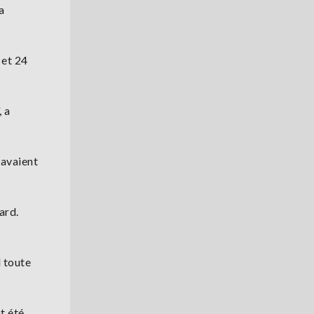
a
 et 24
, a
 avaient
ard.
l toute
t été