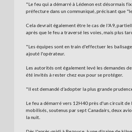
"Le feu qui a démarré à Lédenon est désormais fixé m
préfecture dans un communiqué, précisant que "le
Cela devrait également être le cas de l'A9, parti
après que le feu a traversé les voies, mais plus tar
"Les équipes sont en train d'effectuer les balisage
ajouté l'opérateur.
Les autorités ont également levé les demandes de
été invités à rester chez eux pour se protéger.
"Il est demandé d'adopter la plus grande prudence
Le feu a démarré vers 12H40 près d'un circuit de 
mobilisés, soutenus par sept Canadairs, deux avion
la nuit.
Dès l'après-midi à Bezouce, à une dizaine de kilo