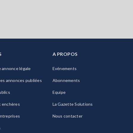
S
A PROPOS
e annonce légale
Evénements
les annonces publiées
Abonnements
blics
Equipe
x enchères
La Gazette Solutions
ntreprises
Nous contacter
s