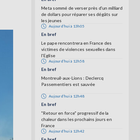
Meta sommé de verser près d'un milliard
de dollars pour réparer ses dégâts sur
les jeunes
Aujourd’hui à 13h05
En bref
Le pape rencontrera en France des
victimes de violences sexuelles dans
l'Eglise
Aujourd’hui à 12h58
En bref
Montreuil-aux-Lions : Declercq
Passementiers est sauvée
Aujourd’hui à 12h48
En bref
"Retour en force" progressif de la
chaleur dans les prochains jours en
France
Aujourd’hui à 12h42
En bref