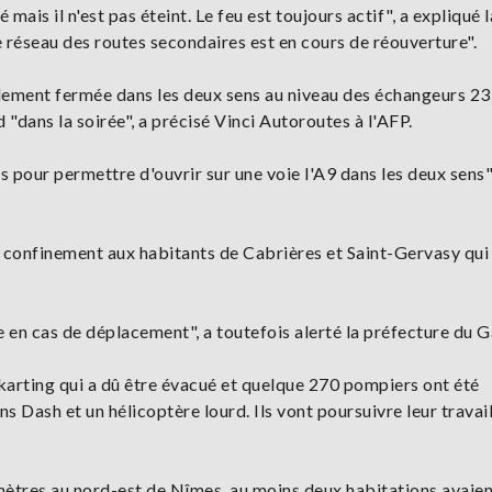
ais il n'est pas éteint. Le feu est toujours actif", a expliqué l
 réseau des routes secondaires est en cours de réouverture".
ellement fermée dans les deux sens au niveau des échangeurs 23
d "dans la soirée", a précisé Vinci Autoroutes à l'AFP.
s pour permettre d'ouvrir sur une voie l'A9 dans les deux sens"
 confinement aux habitants de Cabrières et Saint-Gervasy qui
 en cas de déplacement", a toutefois alerté la préfecture du G
karting qui a dû être évacué et quelque 270 pompiers ont été
s Dash et un hélicoptère lourd. Ils vont poursuivre leur travai
mètres au nord-est de Nîmes, au moins deux habitations avaien