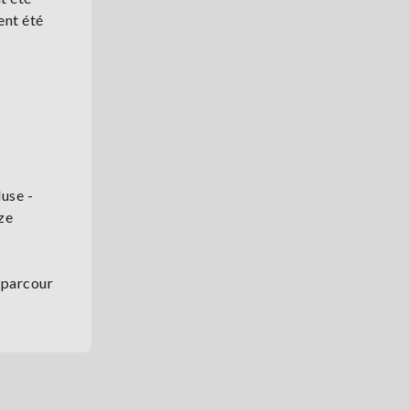
ent été
use -
ze
 parcour