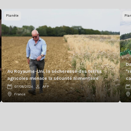
Planète
Pla
Da
Au Royaume-Uni, la sécheresse des terres
"r
agricoles menace la sécurité alimentaire
ca
07/08/2026
AFP
France