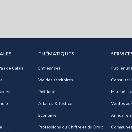
ALES
THÉMATIQUES
SERVICE
as de Calais
Entreprises
Publier un
ie
Vie des territoires
Consulter 
raines
Politique
Marchés pu
ndie
Affaires & Justice
Ventes au
Economie
Annuaire e
le
Professions du Chiffre et du Droit
Commune