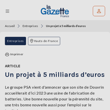
Accueil
Entreprises
Un projet à 5 milliards d’euros
Rechercher un article
THÉMATIQUES
Entreprises
Hauts-de-France
RÉGIONS
Imprimer
FORMATS
ARTICLE
Un projet à 5 milliards d’euros
TENDANCES
SERVICES
Le groupe PSA vient d'annoncer que son site de Douvrin
LA
accueillerait d’ici 2023 une usine de fabrication de
GAZETTE
batteries. Une bonne nouvelle pour la pérennité du site,
une très bonne nouvelle aussi pour l’emploi sur le