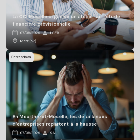
La CCI Moselle organise un atelier sur l'étude
financière prévisionnelle
07/08/2026
LGFR
Metz (57)
Entreprises
En Meurthe-et-Moselle, les défaillances
d'entreprises repartent à la hausse
07/08/2026
S.M