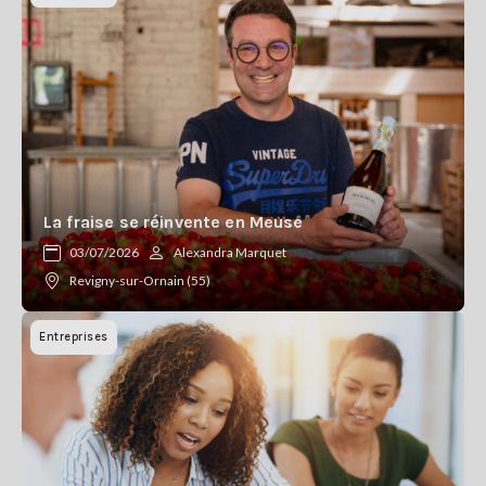
La fraise se réinvente en Meuse
03/07/2026
Alexandra Marquet
Revigny-sur-Ornain (55)
Entreprises