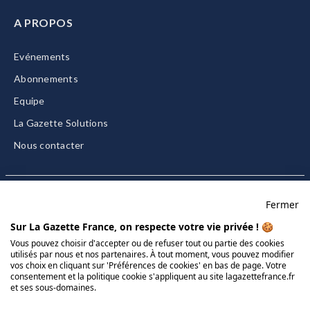
A PROPOS
Evénements
Abonnements
Equipe
La Gazette Solutions
Nous contacter
Fermer
Mentions légales
Sur La Gazette France, on respecte votre vie privée ! 🍪
CGU/CGV
Vous pouvez choisir d'accepter ou de refuser tout ou partie des cookies
utilisés par nous et nos partenaires. À tout moment, vous pouvez modifier
Données personnelles
vos choix en cliquant sur 'Préférences de cookies' en bas de page. Votre
Charte sur les cookies
consentement et la politique cookie s'appliquent au site lagazettefrance.fr
et ses sous-domaines.
Gérer vos cookies