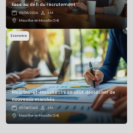
face au défi du recrutement
05/08/2026
J.M
Meurthe-et-Moselle (54)
Economie
Meurthe-et-Moselle : l’ESS veut décrocher de
nouveaux marchés
05/08/2026
J.M
Meurthe-et-Moselle (54)