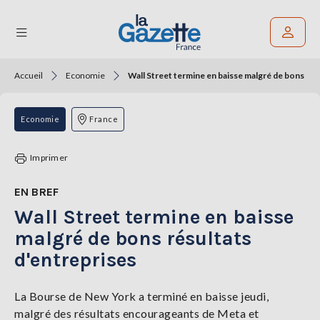
Accueil
Economie
Wall Street termine en baisse malgré de bons rés
Rechercher un article
THÉMATIQUES
Economie
France
RÉGIONS
Imprimer
FORMATS
EN BREF
Wall Street termine en baisse
TENDANCES
malgré de bons résultats
SERVICES
d'entreprises
LA
GAZETTE
La Bourse de New York a terminé en baisse jeudi,
malgré des résultats encourageants de Meta et