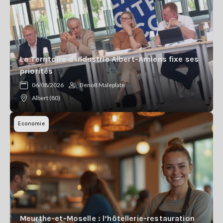
Le Territoire d'industrie Albert-Amiens fixe ses
priorités
06/08/2026
Benoît Maleplate
Albert (80)
Economie
Meurthe-et-Moselle : l’hôtellerie-restauration