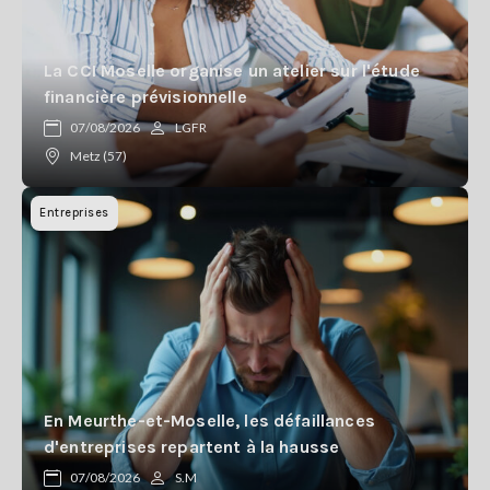
La CCI Moselle organise un atelier sur l'étude
financière prévisionnelle
07/08/2026
LGFR
Metz (57)
Entreprises
En Meurthe-et-Moselle, les défaillances
d'entreprises repartent à la hausse
07/08/2026
S.M