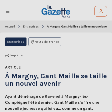
Accueil
Entreprises
À Margny, Gant Maille se taille un nouvel avenir
Rechercher un article
THÉMATIQUES
Entreprises
Hauts-de-France
RÉGIONS
Imprimer
FORMATS
ARTICLE
À Margny, Gant Maille se taille
TENDANCES
un nouvel avenir
SERVICES
LA
GAZETTE
Ayant déménagé de Ravenel à Margny-lès-
Compiègne l’été dernier, Gant Maille s’offre une
nouvelle jeunesse qui lui va… comme un gant.