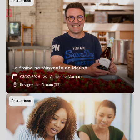
Entreprises
La fraise se réinvente en Meuse
03/07/2026
Alexandra Marquet
Revigny-sur-Ornain (55)
Entreprises