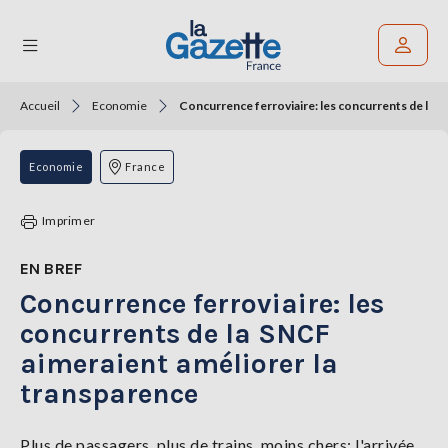
Accueil
Economie
Concurrence ferroviaire: les concurrents de la S
Rechercher un article
THÉMATIQUES
Economie
France
RÉGIONS
Imprimer
FORMATS
EN BREF
Concurrence ferroviaire: les
TENDANCES
concurrents de la SNCF
SERVICES
aimeraient améliorer la
LA
GAZETTE
transparence
Plus de passagers, plus de trains, moins chers: l'arrivée