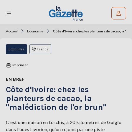
Accueil
Economie
Côte d'Ivoire: chez les planteurs de cacao, la "mal
Rechercher un article
THÉMATIQUES
Economie
France
RÉGIONS
Imprimer
FORMATS
EN BREF
Côte d'Ivoire: chez les
TENDANCES
planteurs de cacao, la
SERVICES
"malédiction de l'or brun"
LA
GAZETTE
C'est une maison en torchis, à 20 kilomètres de Guiglo,
dans l'ouest ivorien, qu'on rejoint par une piste