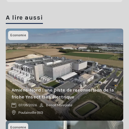
A lire aussi
Economie
Amiens-Nord : une piste de reconversion de la
friche Ynsect très électrique
07/08/2026
Benoît Maleplate
Poulainville (80)
Economie