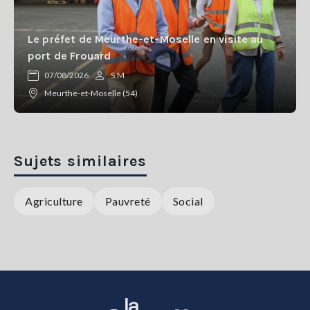
Le préfet de Meurthe-et-Moselle en visite au
port de Frouard
07/08/2026
S.M
Meurthe-et-Moselle (54)
Sujets similaires
Agriculture
Pauvreté
Social