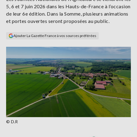
Se
5, 6 et 7 juin 2026 dans les Hauts-de-France à l’occasion
connecter
de leur 6e édition. Dans la Somme, plusieurs animations
et portes ouvertes seront proposées au public.
S'abonner
Ajouter La Gazette France à vos sources préférées
© D.R