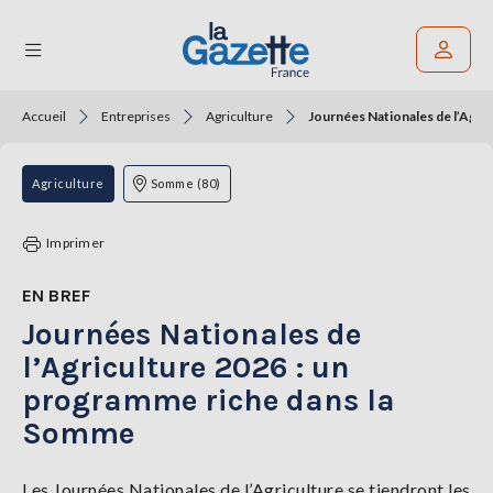
Accueil
Entreprises
Agriculture
Journées Nationales de l’Agri
Rechercher un article
THÉMATIQUES
Agriculture
Somme (80)
RÉGIONS
Imprimer
FORMATS
EN BREF
Journées Nationales de
TENDANCES
l’Agriculture 2026 : un
SERVICES
programme riche dans la
LA
GAZETTE
Somme
Les Journées Nationales de l’Agriculture se tiendront les