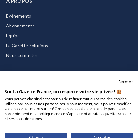
A PROPOS
Evénements
Abonnements
Equipe
La Gazette Solutions
Nous contacter
Fermer
Mentions légales
Sur La Gazette France, on respecte votre vie privée ! 🍪
CGU/CGV
Vous pouvez choisir d'accepter ou de refuser tout ou partie des cookies
utilisés par nous et nos partenaires. À tout moment, vous pouvez modifier
Données personnelles
vos choix en cliquant sur 'Préférences de cookies' en bas de page. Votre
Charte sur les cookies
consentement et la politique cookie s'appliquent au site lagazettefrance.fr
et ses sous-domaines.
Gérer vos cookies
© 2026 La Gazette France
Choisir
Accepter