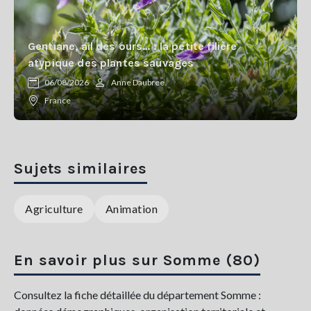
Gentiane, ail des ours… : la petite filière
atypique des plantes sauvages
06/08/2026
Anne Daubree
France
Sujets similaires
Agriculture
Animation
En savoir plus sur Somme (80)
Consultez la fiche détaillée du département Somme :