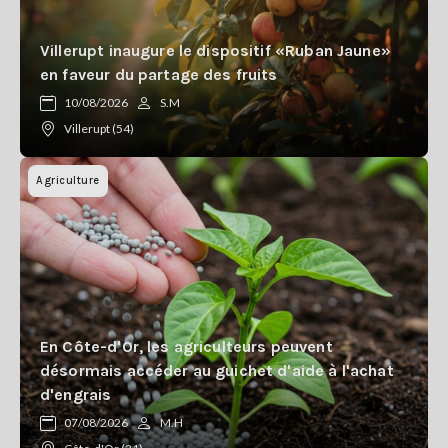
Villerupt inaugure le dispositif «Ruban Jaune»
en faveur du partage des fruits
10/08/2026
S.M
Villerupt (54)
Agriculture
En Côte-d'Or, les agriculteurs peuvent
désormais accéder au guichet d'aide à l'achat
d'engrais
07/08/2026
M.H