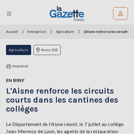
Accueil
Entreprises
Agriculture
L'Aisne renforce les circuits c
Rechercher un article
THÉMATIQUES
Agriculture
Aisne (02)
RÉGIONS
Imprimer
FORMATS
EN BREF
L'Aisne renforce les circuits
TENDANCES
courts dans les cantines des
SERVICES
collèges
LA
GAZETTE
Le Département de l'Aisne réunit, le 7 juillet au collège
Jean-Mermoz de Laon, les agents de la restauration