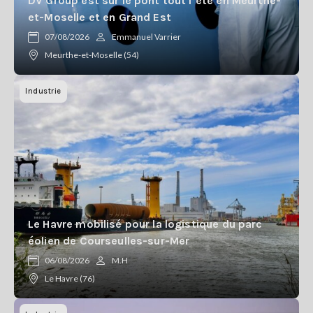
DV Group est sur le pont tout l’été en Meurthe-
et-Moselle et en Grand Est
07/08/2026
Emmanuel Varrier
Meurthe-et-Moselle (54)
Industrie
Le Havre mobilisé pour la logistique du parc
éolien de Courseulles-sur-Mer
06/08/2026
M.H
Le Havre (76)