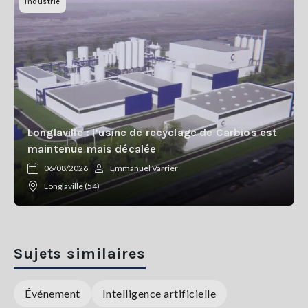
Industrie
Longlaville : l’usine de recyclage de Carbios est
maintenue mais décalée
06/08/2026
Emmanuel Varrier
Longlaville (54)
Sujets similaires
Événement
Intelligence artificielle