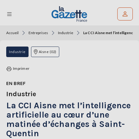
Accueil
Entreprises
Industrie
La CCI Aisne met l’intelligence a
Rechercher un article
THÉMATIQUES
Industrie
Aisne (02)
RÉGIONS
Imprimer
FORMATS
EN BREF
Industrie
TENDANCES
La CCI Aisne met l’intelligence
SERVICES
LA
artificielle au cœur d’une
GAZETTE
matinée d’échanges à Saint-
Quentin