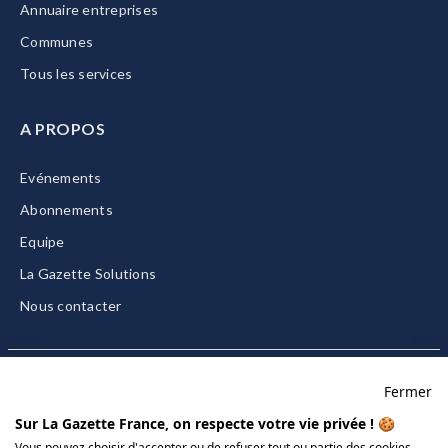
Annuaire entreprises
Communes
Tous les services
A PROPOS
Evénements
Abonnements
Equipe
La Gazette Solutions
Nous contacter
Fermer
Mentions légales
Sur La Gazette France, on respecte votre vie privée ! 🍪
CGU/CGV
Vous pouvez choisir d'accepter ou de refuser tout ou partie des cookies