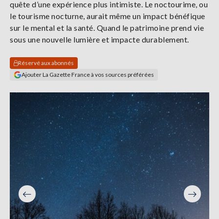
quête d’une expérience plus intimiste. Le noctourime, ou
Se
le tourisme nocturne, aurait même un impact bénéfique
connecter
sur le mental et la santé. Quand le patrimoine prend vie
sous une nouvelle lumière et impacte durablement.
S'abonner
Réservé aux abonnés
Ajouter La Gazette France à vos sources préférées
Précéden
Suivant