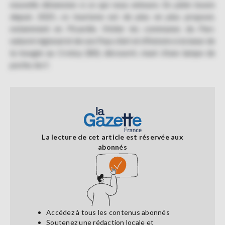
nouvelle dimension à ce qui nous entoure. En plein boom
depuis 2025, ce tourisme est de plus en plus proposé,
notamment en Picardie. Visiter les communes du Parc
naturel régional et de son Pays d’art et d’histoire à la lueur de
la bougie au Crotoy (80), découvrir, muni d’une lampe de
poche, les f.
La lecture de cet article est réservée aux
abonnés
Accédez à tous les contenus abonnés
Soutenez une rédaction locale et