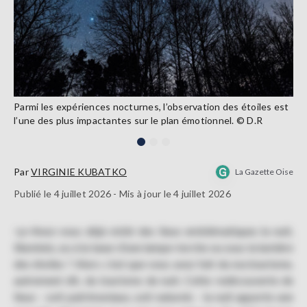
Parmi les expériences nocturnes, l’observation des étoiles est
l’une des plus impactantes sur le plan émotionnel. © D.R
Par
VIRGINIE KUBATKO
La Gazette Oise
Publié le 4 juillet 2026 - Mis à jour le 4 juillet 2026
<p>Avez-vous déjà visité des lieux emblématiques la nuit,
illuminés, ou à la lueur d’une lampe-torche ou sous la lumière
des étoiles ? Alors c’est que vous avez fait du noctourisme,
autrement dit, du tourisme de nuit. Cette redécouverte de
lieux - soit patrimoniaux, soit naturels - la nuit apporte une