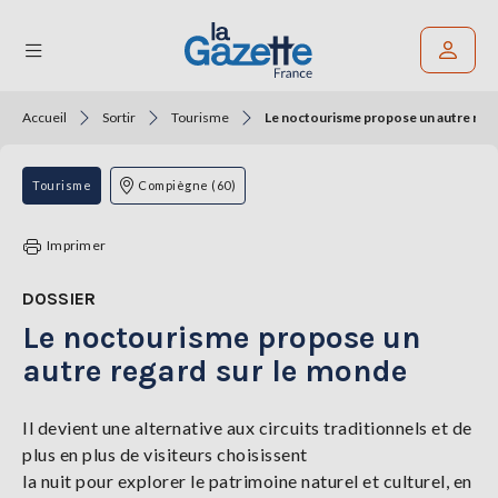
Accueil
Sortir
Tourisme
Le noctourisme propose un autre rega
Rechercher un article
THÉMATIQUES
Tourisme
Compiègne (60)
RÉGIONS
Imprimer
FORMATS
DOSSIER
Le noctourisme propose un
TENDANCES
autre regard sur le monde
SERVICES
LA
GAZETTE
Il devient une alternative aux circuits traditionnels et de
plus en plus de visiteurs choisissent
la nuit pour explorer le patrimoine naturel et culturel, en