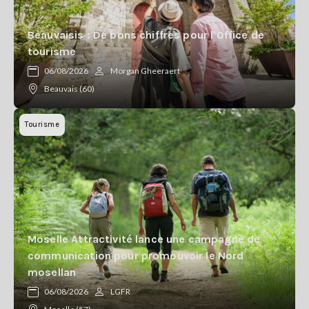
Beauvaisis : De bons chiffres pour l'Office de
tourisme
06/08/2026
Morgan Gheeraert
Beauvais (60)
Tourisme
Moselle Attractivité lance une campagne de
communication pour promouvoir le Nord
mosellan
06/08/2026
LGFR