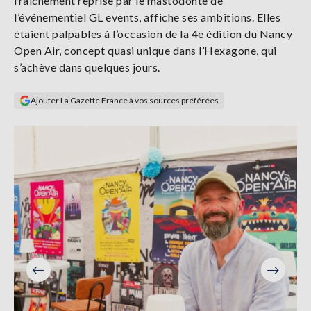
fraîchement reprise par le mastodonte de
Se
l’événementiel GL events, affiche ses ambitions. Elles
connecter
étaient palpables à l’occasion de la 4e édition du Nancy
Open Air, concept quasi unique dans l’Hexagone, qui
S'abonner
s’achève dans quelques jours.
Ajouter La Gazette France à vos sources préférées
Précéden
Suivant