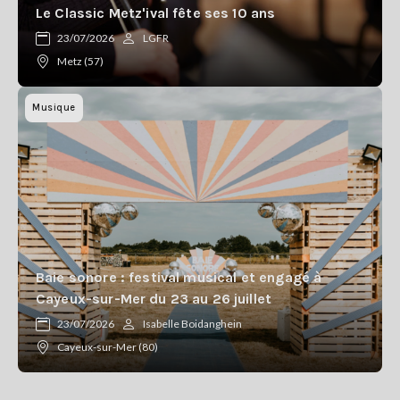
Le Classic Metz'ival fête ses 10 ans
23/07/2026
LGFR
Metz (57)
Musique
Baie sonore : festival musical et engagé à
Cayeux-sur-Mer du 23 au 26 juillet
23/07/2026
Isabelle Boidanghein
Cayeux-sur-Mer (80)