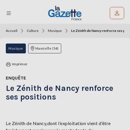
Accueil
Culture
Musique
Le Zénith de Nancy renforce ses pos
Rechercher un article
THÉMATIQUES
Musique
Maxéville (54)
RÉGIONS
Imprimer
FORMATS
ENQUÊTE
Le Zénith de Nancy renforce
TENDANCES
ses positions
SERVICES
LA
GAZETTE
Le Zénith de Nancy,dont l’exploitation vient d’être