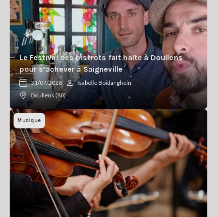
Le Festival des bistrots fait halte à Doullens
pour s’achever à Saigneville
31/07/2026
Isabelle Boidanghein
Doullens (80)
Musique