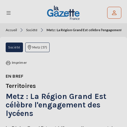
Accueil
Société
Metz : La Région Grand Est célèbre l'engagement de
Rechercher un article
THÉMATIQUES
Société
Metz (57)
RÉGIONS
Imprimer
FORMATS
EN BREF
Territoires
TENDANCES
Metz : La Région Grand Est
SERVICES
LA
célèbre l'engagement des
GAZETTE
lycéens