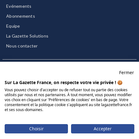
Evénements
Abonnements
Equipe
La Gazette Solutions
Nous contacter
Fermer
Mentions légales
Sur La Gazette France, on respecte votre vie privée ! 🍪
CGU/CGV
Vous pouvez choisir d'accepter ou de refuser tout ou partie des cookies
utilisés par nous et nos partenaires. À tout moment, vous pouvez modifier
Données personnelles
vos choix en cliquant sur 'Préférences de cookies' en bas de page. Votre
Charte sur les cookies
consentement et la politique cookie s'appliquent au site lagazettefrance.fr
et ses sous-domaines.
Gérer vos cookies
© 2026 La Gazette France
Choisir
Accepter