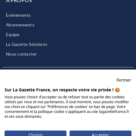
A PROPOS
Evénements
Abonnements
Equipe
La Gazette Solutions
Nous contacter
Fermer
Mentions légales
Sur La Gazette France, on respecte votre vie privée ! 🍪
CGU/CGV
Vous pouvez choisir d'accepter ou de refuser tout ou partie des cookies
utilisés par nous et nos partenaires. À tout moment, vous pouvez modifier
Données personnelles
vos choix en cliquant sur 'Préférences de cookies' en bas de page. Votre
Charte sur les cookies
consentement et la politique cookie s'appliquent au site lagazettefrance.fr
et ses sous-domaines.
Gérer vos cookies
© 2026 La Gazette France
Choisir
Accepter