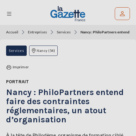
Accueil
Entreprises
Services
Nancy : PhiloPartners entend fair
Rechercher un article
THÉMATIQUES
Services
Nancy (54)
RÉGIONS
Imprimer
FORMATS
PORTRAIT
Nancy : PhiloPartners entend
TENDANCES
faire des contraintes
SERVICES
réglementaires, un atout
LA
GAZETTE
d’organisation
À la tête de Philodème, organisme de formation ciblé