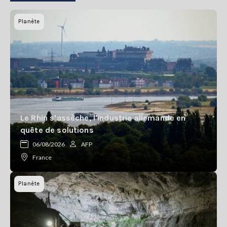
Planète
Le Rhin s'assèche, l'industrie allemande en
quête de solutions
06/08/2026
AFP
France
Planète