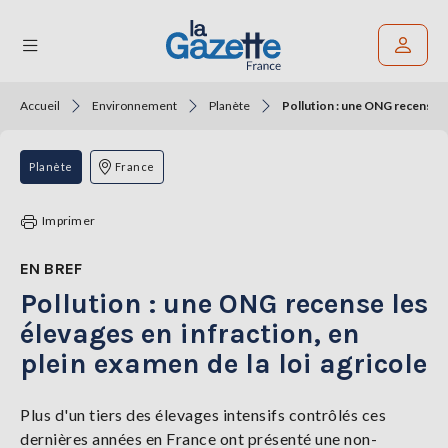
Accueil
Environnement
Planète
Pollution : une ONG recense le
Rechercher un article
THÉMATIQUES
Planète
France
RÉGIONS
Imprimer
FORMATS
EN BREF
Pollution : une ONG recense les
TENDANCES
élevages en infraction, en
SERVICES
plein examen de la loi agricole
LA
GAZETTE
Plus d'un tiers des élevages intensifs contrôlés ces
dernières années en France ont présenté une non-