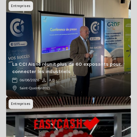
Entreprises
La CCI Aisne réunit plus de 60 exposants pour
connecter les industriels
06/08/2026
A.B
Saint-Quentin (02)
Entreprises