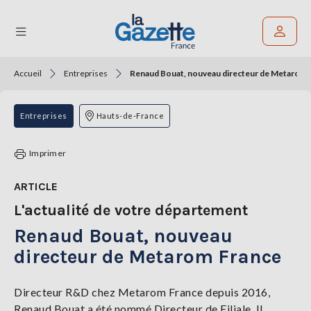
Accueil
Entreprises
Renaud Bouat, nouveau directeur de Metarom 
Rechercher un article
THÉMATIQUES
Entreprises
Hauts-de-France
RÉGIONS
Imprimer
FORMATS
ARTICLE
L'actualité de votre département
TENDANCES
Renaud Bouat, nouveau
SERVICES
LA
directeur de Metarom France
GAZETTE
Directeur R&D chez Metarom France depuis 2016,
Renaud Bouat a été nommé Directeur de Filiale. Il