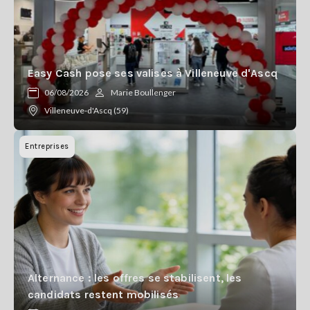
Easy Cash pose ses valises à Villeneuve d'Ascq
06/08/2026
Marie Boullenger
Villeneuve-d'Ascq (59)
Entreprises
Alternance : les offres se stabilisent, les
candidats restent mobilisés