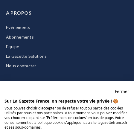
A PROPOS
Evénements
Abonnements
Equipe
La Gazette Solutions
Nous contacter
Fermer
Mentions légales
Sur La Gazette France, on respecte votre vie privée ! 🍪
CGU/CGV
Vous pouvez choisir d'accepter ou de refuser tout ou partie des cookies
utilisés par nous et nos partenaires. À tout moment, vous pouvez modifier
Données personnelles
vos choix en cliquant sur 'Préférences de cookies' en bas de page. Votre
Charte sur les cookies
consentement et la politique cookie s'appliquent au site lagazettefrance.fr
et ses sous-domaines.
Gérer vos cookies