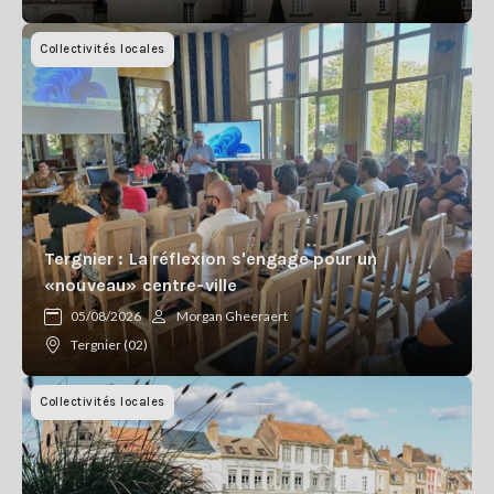
Collectivités locales
Tergnier : La réflexion s'engage pour un
«nouveau» centre-ville
05/08/2026
Morgan Gheeraert
Tergnier (02)
Collectivités locales