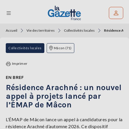
Accueil
Vie des territoires
Collectivités locales
Résidence Arach
Rechercher un article
THÉMATIQUES
Collectivités locales
Mâcon (71)
RÉGIONS
Imprimer
FORMATS
EN BREF
Résidence Arachné : un nouvel
TENDANCES
appel à projets lancé par
SERVICES
l’ÉMAP de Mâcon
LA
GAZETTE
L’ÉMAP de Mâcon lance un appel à candidatures pour la
résidence Arachné d’automne 2026. Ce dispositif