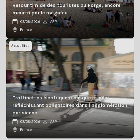
Retour timide des touristes au Porge, encore
meurtri par le mégafeu
08/08/2026
AFP
France
Actualites
Trottinettes électriques: casque et gilet
réfléchissant obligatoires dans l'agglomération
parisienne
08/08/2026
AFP
France