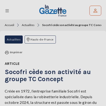
Accueil
Actualites
Socofri cède son activité au groupe TC Concept
Rechercher un article
THÉMATIQUES
Actualites
Hauts-de-France
RÉGIONS
Imprimer
FORMATS
ARTICLE
Socofri cède son activité au
TENDANCES
groupe TC Concept
SERVICES
LA
GAZETTE
Créée en 1972, l’entreprise familiale Socofri est
spécialisée dans la robinetterie industrielle. Depuis
octobre 2024, la structure est passée sous le giron du