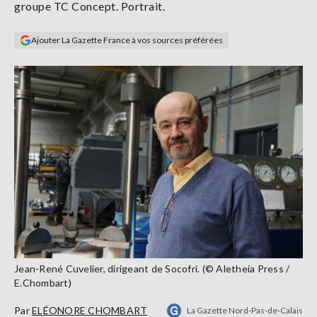
groupe TC Concept. Portrait.
Se
connecter
Ajouter La Gazette France à vos sources préférées
S'abonner
Jean-René Cuvelier, dirigeant de Socofri. (© Aletheia Press /
E.Chombart)
Par
ELÉONORE CHOMBART
La Gazette Nord-Pas-de-Calais