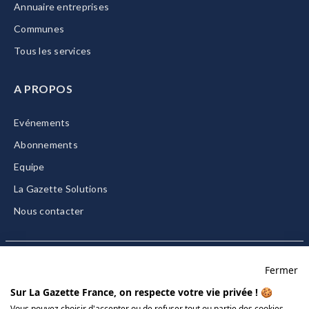
Annuaire entreprises
Communes
Tous les services
A PROPOS
Evénements
Abonnements
Equipe
La Gazette Solutions
Nous contacter
Fermer
Mentions légales
Sur La Gazette France, on respecte votre vie privée ! 🍪
CGU/CGV
Vous pouvez choisir d'accepter ou de refuser tout ou partie des cookies