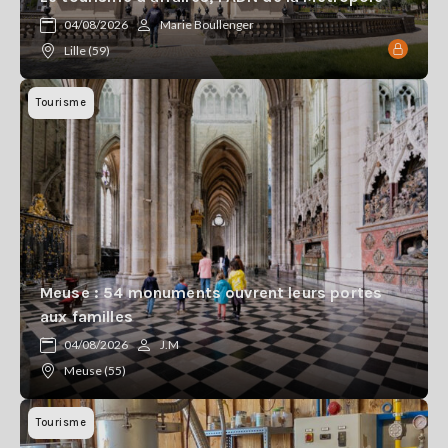
04/08/2026
Marie Boullenger
Lille (59)
Tourisme
Meuse : 54 monuments ouvrent leurs portes
aux familles
04/08/2026
J.M
Meuse (55)
Tourisme