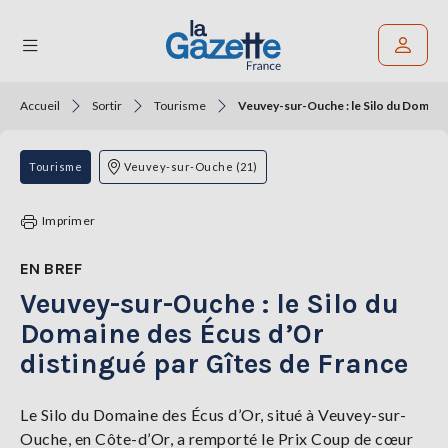
Accueil
Sortir
Tourisme
Veuvey-sur-Ouche : le Silo du Domaine
Rechercher un article
THÉMATIQUES
Tourisme
Veuvey-sur-Ouche (21)
RÉGIONS
Imprimer
FORMATS
EN BREF
Veuvey-sur-Ouche : le Silo du
TENDANCES
Domaine des Écus d’Or
SERVICES
distingué par Gîtes de France
LA
GAZETTE
Le Silo du Domaine des Écus d’Or, situé à Veuvey-sur-
Ouche, en Côte-d’Or, a remporté le Prix Coup de cœur