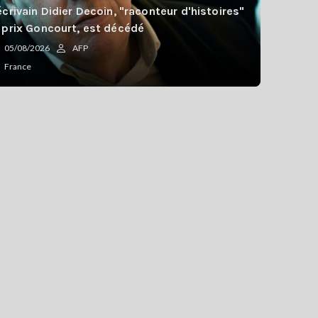
écrivain Didier Decoin, "raconteur d'histoires"
 prix Goncourt, est décédé
05/08/2026
AFP
France