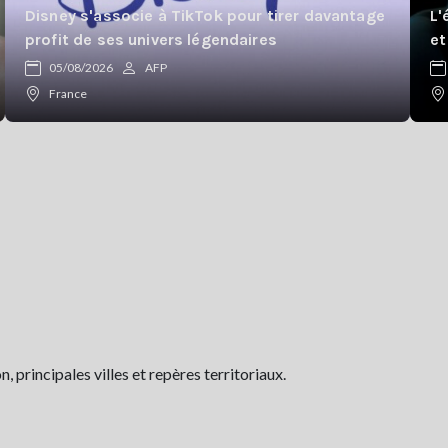
Disney s'associe à TikTok pour tirer davantage
L'
profit de ses univers légendaires
et
05/08/2026
AFP
France
 principales villes et repères territoriaux.