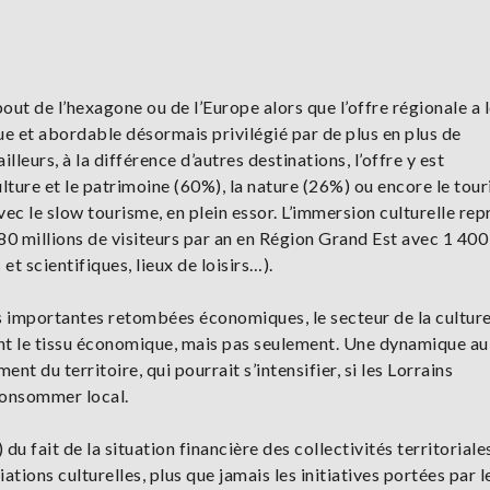
bout de l’hexagone ou de l’Europe alors que l’offre régionale a 
e et abordable désormais privilégié par de plus en plus de
leurs, à la différence d’autres destinations, l’offre y est
lture et le patrimoine (60%), la nature (26%) ou encore le tou
 le slow tourisme, en plein essor. L’immersion culturelle rep
 80 millions de visiteurs par an en Région Grand Est avec 1 400
 et scientifiques, lieux de loisirs…).
s importantes retombées économiques, le secteur de la culture
gant le tissu économique, mais pas seulement. Une dynamique au
t du territoire, qui pourrait s’intensifier, si les Lorrains
 consommer local.
 fait de la situation financière des collectivités territoriale
ations culturelles, plus que jamais les initiatives portées par l