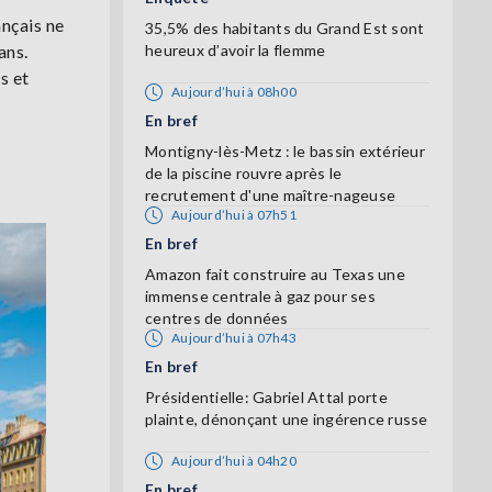
ançais ne
35,5% des habitants du Grand Est sont
ans.
heureux d’avoir la flemme
s et
Aujourd’hui à 08h00
En bref
Montigny-lès-Metz : le bassin extérieur
de la piscine rouvre après le
recrutement d'une maître-nageuse
Aujourd’hui à 07h51
En bref
Amazon fait construire au Texas une
immense centrale à gaz pour ses
centres de données
Aujourd’hui à 07h43
En bref
Présidentielle: Gabriel Attal porte
plainte, dénonçant une ingérence russe
Aujourd’hui à 04h20
En bref