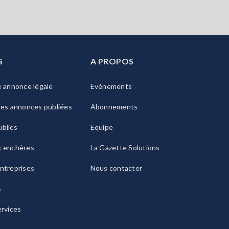
S
A PROPOS
e annonce légale
Evénements
les annonces publiées
Abonnements
blics
Equipe
x enchères
La Gazette Solutions
ntreprises
Nous contacter
s
ervices