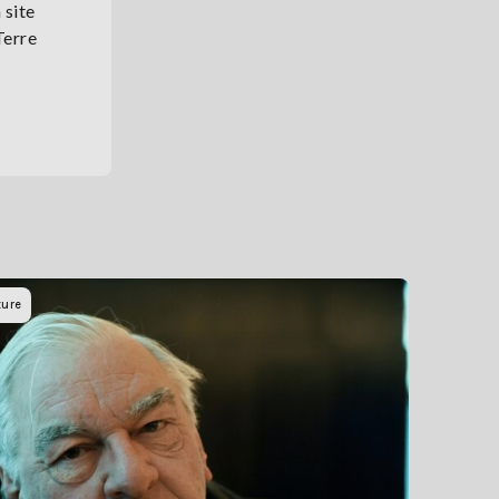
 site
Terre
ture