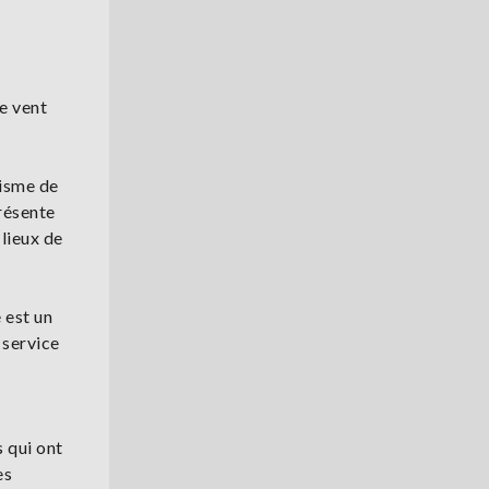
le vent
risme de
résente
 lieux de
 est un
 service
s qui ont
es