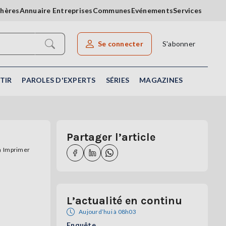
chères
Annuaire Entreprises
Communes
Evénements
Services
Se connecter
S'abonner
Rechercher un article
TIR
PAROLES D'EXPERTS
SÉRIES
MAGAZINES
Partager l’article
Imprimer
L’actualité en continu
Aujourd’hui à 08h03
Enquête