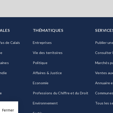
ALES
THÉMATIQUES
SERVICE
as de Calais
Entreprises
Publier un
ie
Vie des territoires
Consulter 
raines
Politique
Marchés pu
ndie
Affaires & Justice
Ventes au
Economie
Annuaire e
le
Professions du Chiffre et du Droit
Commune
ogne
Environnement
Tous les s
Fermer