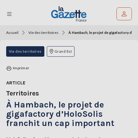
Accueil
Vie des territoires
À Hambach, le projet de gigafactory d’Ho
Rechercher un article
THÉMATIQUES
Vie des territoires
Grand Est
RÉGIONS
Imprimer
FORMATS
ARTICLE
Territoires
TENDANCES
À Hambach, le projet de
SERVICES
LA
gigafactory d’HoloSolis
GAZETTE
franchit un cap important