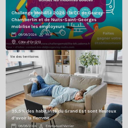
Challenge Mobilité 2026 : la CC de Gevrey-
Chambertin et de Nuits-Saint-Georges
mobilise les employeurs
08/08/2026
M.H
Côte-d'Or (21)
Vie des territoires
35,5% des habitants du Grand Est sont heureux
d’avoir la flemme
08/08/2026
Emmanuel Varrier