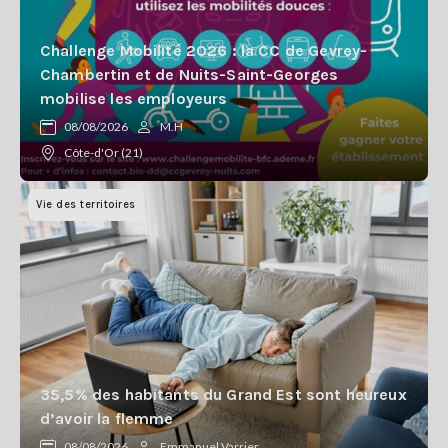
Challenge Mobilité 2026 : la CC de Gevrey-
Chambertin et de Nuits-Saint-Georges
mobilise les employeurs
08/08/2026
M.H
Côte-d'Or (21)
Vie des territoires
35,5% des habitants du Grand Est sont heureux
d’avoir la flemme
08/08/2026
Emmanuel Varrier