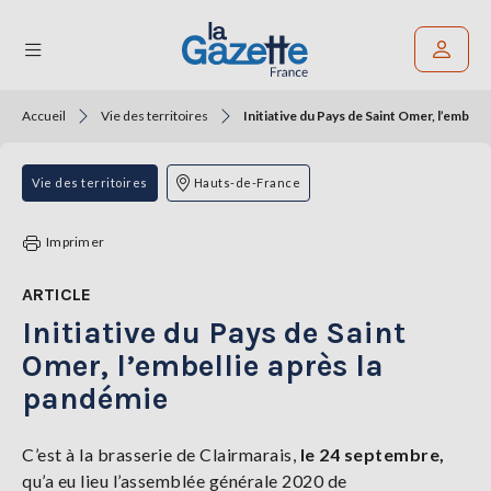
Accueil
Vie des territoires
Initiative du Pays de Saint Omer, l’embell
Rechercher un article
THÉMATIQUES
Vie des territoires
Hauts-de-France
RÉGIONS
Imprimer
FORMATS
ARTICLE
Initiative du Pays de Saint
TENDANCES
Omer, l’embellie après la
SERVICES
pandémie
LA
GAZETTE
C’est à la brasserie de Clairmarais,
le 24 septembre,
qu’a eu lieu l’assemblée générale 2020 de