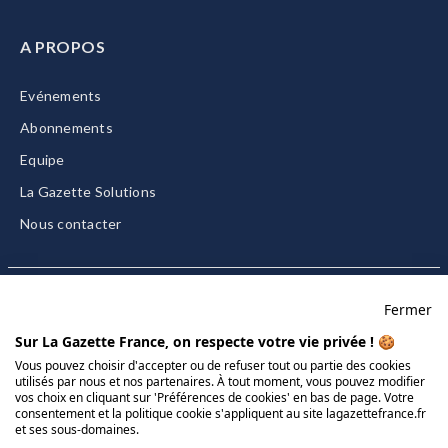
A PROPOS
Evénements
Abonnements
Equipe
La Gazette Solutions
Nous contacter
Fermer
Mentions légales
Sur La Gazette France, on respecte votre vie privée ! 🍪
CGU/CGV
Vous pouvez choisir d'accepter ou de refuser tout ou partie des cookies
utilisés par nous et nos partenaires. À tout moment, vous pouvez modifier
Données personnelles
vos choix en cliquant sur 'Préférences de cookies' en bas de page. Votre
Charte sur les cookies
consentement et la politique cookie s'appliquent au site lagazettefrance.fr
et ses sous-domaines.
Gérer vos cookies