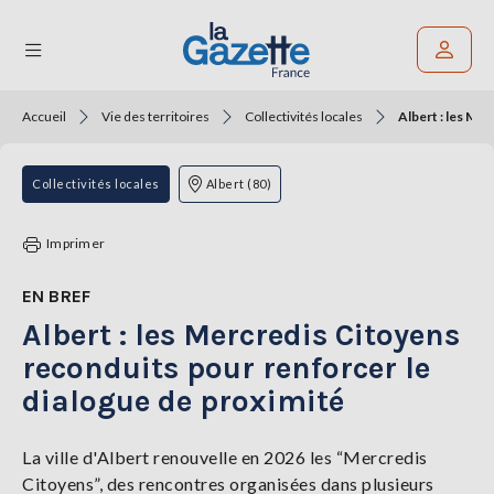
Accueil
Vie des territoires
Collectivités locales
Albert : les Me
Rechercher un article
THÉMATIQUES
Collectivités locales
Albert (80)
RÉGIONS
Imprimer
FORMATS
EN BREF
Albert : les Mercredis Citoyens
TENDANCES
reconduits pour renforcer le
SERVICES
dialogue de proximité
LA
GAZETTE
La ville d'Albert renouvelle en 2026 les “Mercredis
Citoyens”, des rencontres organisées dans plusieurs