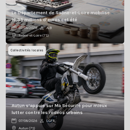
Le Département de Saône-et-Loire mobilise
16,35 millions d’euros cet été
07/08/2026
A.B
Saône-et-Loire (71)
Collectivités locales
Autun s’appuie sur Ma Sécurité pour mieux
lutter contre les rodéos urbains
07/08/2026
LGFR
Autun (71)