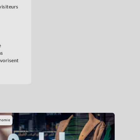
isiteurs
e
ns
avorisent
nomie