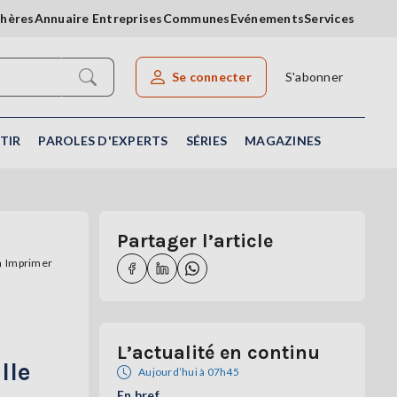
chères
Annuaire Entreprises
Communes
Evénements
Services
Se connecter
S'abonner
Rechercher un article
TIR
PAROLES D'EXPERTS
SÉRIES
MAGAZINES
Partager l’article
Imprimer
L’actualité en continu
lle
Aujourd’hui à 07h45
En bref