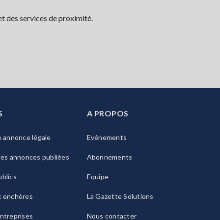
t des services de proximité.
S
A PROPOS
e annonce légale
Evénements
les annonces publiées
Abonnements
blics
Equipe
x enchères
La Gazette Solutions
ntreprises
Nous contacter