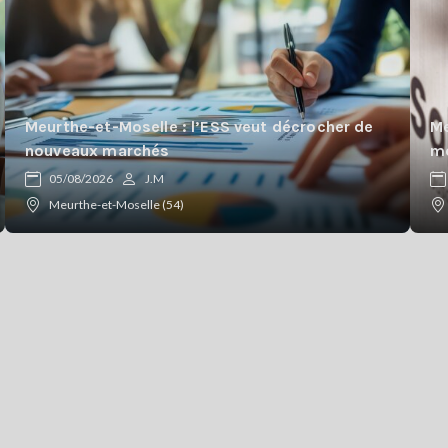
Meurthe-et-Moselle : l’ESS veut décrocher de
Me
nouveaux marchés
mo
05/08/2026
J.M
Meurthe-et-Moselle (54)