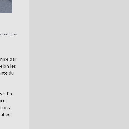
es Lorraines
anisé par
elon les
ante du
ve. En
ure
tions
tallée