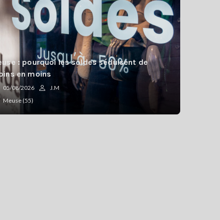
use : pourquoi les soldes séduisent de
ins en moins
05/08/2026
J.M
Meuse (55)