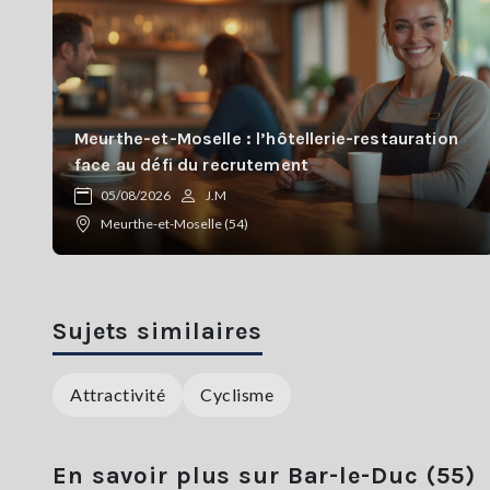
Meurthe-et-Moselle : l’hôtellerie-restauration
face au défi du recrutement
05/08/2026
J.M
Meurthe-et-Moselle (54)
Sujets similaires
Attractivité
Cyclisme
En savoir plus sur Bar-le-Duc (55)