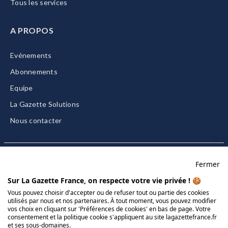
Tous les services
A PROPOS
Evénements
Abonnements
Equipe
La Gazette Solutions
Nous contacter
Fermer
Mentions légales
Sur La Gazette France, on respecte votre vie privée ! 🍪
CGU/CGV
Vous pouvez choisir d'accepter ou de refuser tout ou partie des cookies
utilisés par nous et nos partenaires. À tout moment, vous pouvez modifier
Données personnelles
vos choix en cliquant sur 'Préférences de cookies' en bas de page. Votre
Charte sur les cookies
consentement et la politique cookie s'appliquent au site lagazettefrance.fr
et ses sous-domaines.