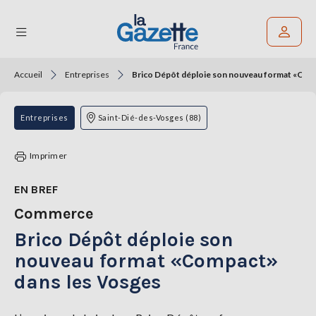
Accueil
Entreprises
Brico Dépôt déploie son nouveau format «Com
Rechercher un article
THÉMATIQUES
Entreprises
Saint-Dié-des-Vosges (88)
RÉGIONS
Imprimer
FORMATS
EN BREF
Commerce
TENDANCES
Brico Dépôt déploie son
SERVICES
LA
nouveau format «Compact»
GAZETTE
dans les Vosges