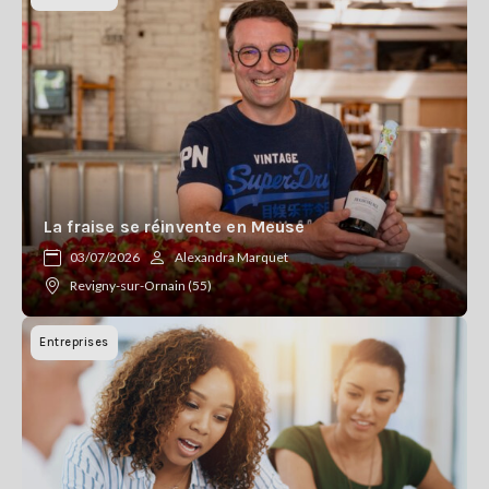
La fraise se réinvente en Meuse
03/07/2026
Alexandra Marquet
Revigny-sur-Ornain (55)
Entreprises