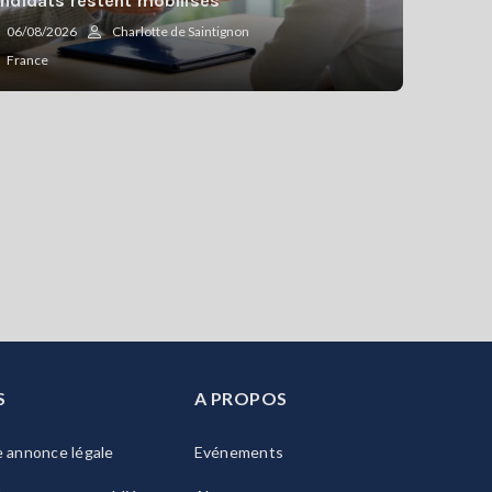
ndidats restent mobilisés
06/08/2026
Charlotte de Saintignon
France
S
A PROPOS
e annonce légale
Evénements