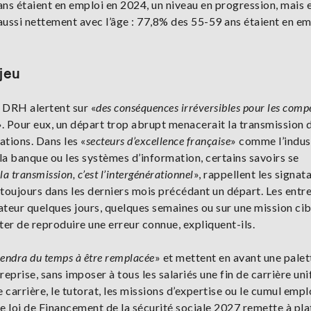
ans étaient en emploi en 2024, un niveau en progression, mais 
aussi nettement avec l’âge : 77,8% des 55-59 ans étaient en em
jeu
s DRH alertent sur «
des conséquences irréversibles pour les comp
». Pour eux, un départ trop abrupt menacerait la transmission 
ations. Dans les «
secteurs d’excellence française
» comme l’indust
e, la banque ou les systèmes d’information, certains savoirs se
 la transmission, c’est l’intergénérationnel
», rappellent les signata
toujours dans les derniers mois précédant un départ. Les entr
ateur quelques jours, quelques semaines ou sur une mission cib
ter de reproduire une erreur connue, expliquent-ils.
rendra du temps à être remplacée
» et mettent en avant une palet
eprise, sans imposer à tous les salariés une fin de carrière uni
e carrière, le tutorat, les missions d’expertise ou le cumul empl
de loi de Financement de la sécurité sociale 2027 remette à plat