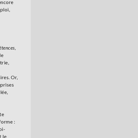
encore
ploi,
étences,
de
rie,
ires. Or,
eprises
lée,
te
forme :
oi-
 le