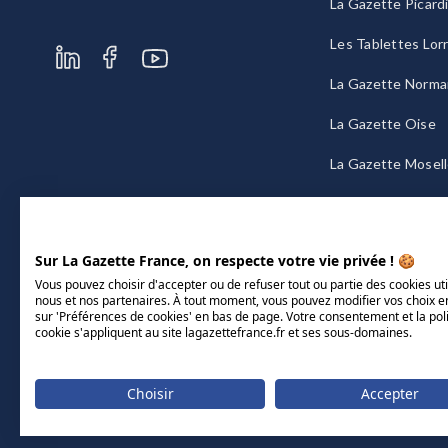
La Gazette Picard
Les Tablettes Lor
La Gazette Norma
La Gazette Oise
La Gazette Mosel
La Gazette Bourg
Sur La Gazette France, on respecte votre vie privée ! 🍪
Vous pouvez choisir d'accepter ou de refuser tout ou partie des cookies uti
nous et nos partenaires. À tout moment, vous pouvez modifier vos choix e
sur 'Préférences de cookies' en bas de page. Votre consentement et la pol
cookie s'appliquent au site lagazettefrance.fr et ses sous-domaines.
Choisir
Accepter
Mentions légales
CGU/CGV