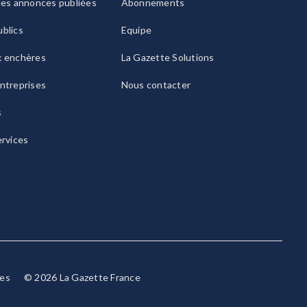
les annonces publiées
Abonnements
blics
Equipe
x enchères
La Gazette Solutions
ntreprises
Nous contacter
s
ervices
ies
© 2026 La Gazette France