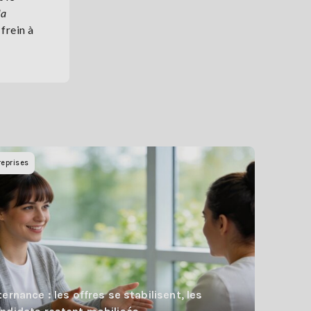
la
frein à
reprises
ternance : les offres se stabilisent, les