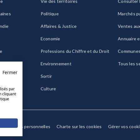
ie
Vie des territoires
Consulter 
raines
Politique
Marchés pu
ndie
Affaires & Justice
Ventes au
Economie
Annuaire e
le
Professions du Chiffre et du Droit
Commune
ogne
Environnement
Tous les s
Fermer
Sortir
Culture
lisés par
n cliquant
itique
Données personnelles
Charte sur les cookies
Gérer vos cook