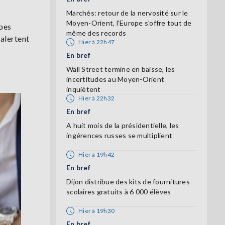
Marchés: retour de la nervosité sur le
Moyen-Orient, l'Europe s'offre tout de
upes
même des records
 alertent
Hier à 22h47
En bref
Wall Street termine en baisse, les
incertitudes au Moyen-Orient
inquiètent
Hier à 22h32
En bref
A huit mois de la présidentielle, les
ingérences russes se multiplient
Hier à 19h42
En bref
Dijon distribue des kits de fournitures
scolaires gratuits à 6 000 élèves
Hier à 19h30
En bref