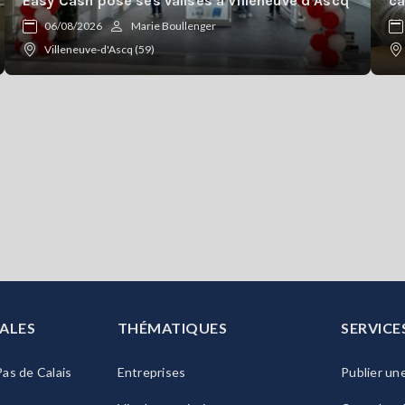
Easy Cash pose ses valises à Villeneuve d'Ascq
ca
06/08/2026
Marie Boullenger
Villeneuve-d'Ascq (59)
ALES
THÉMATIQUES
SERVICE
as de Calais
Entreprises
Publier un