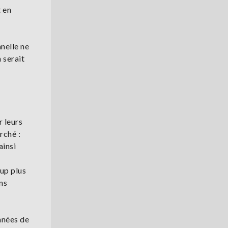
t en
nnelle ne
 serait
r leurs
rché :
ainsi
oup plus
ons
onnées de