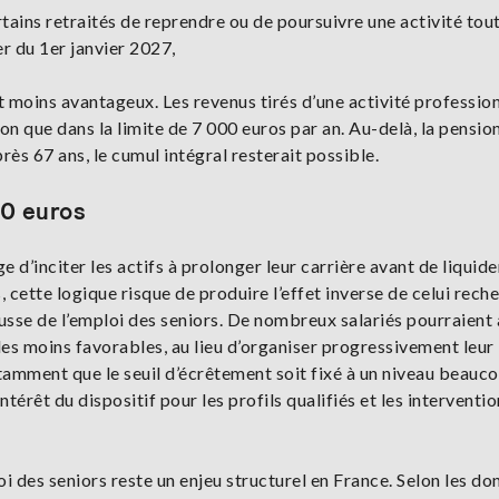
tains retraités de reprendre ou de poursuivre une activité tou
r du 1er janvier 2027,
it moins avantageux. Les revenus tirés d’une activité professio
n que dans la limite de 7 000 euros par an. Au-delà, la pension
ès 67 ans, le cumul intégral resterait possible.
00 euros
 d’inciter les actifs à prolonger leur carrière avant de liquide
, cette logique risque de produire l’effet inverse de celui reche
usse de l’emploi des seniors. De nombreux salariés pourraient 
ègles moins favorables, au lieu d’organiser progressivement leur
tamment que le seuil d’écrêtement soit fixé à un niveau beauc
ntérêt du dispositif pour les profils qualifiés et les interventi
oi des seniors reste un enjeu structurel en France. Selon les d