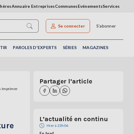
chères
Annuaire Entreprises
Communes
Evénements
Services
Se connecter
S'abonner
Rechercher un article
TIR
PAROLES D'EXPERTS
SÉRIES
MAGAZINES
Partager l’article
Imprimer
L’actualité en continu
ture
Hier à 23h06
En bref