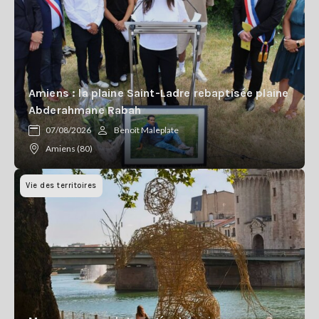
Amiens : la plaine Saint-Ladre rebaptisée plaine
Abderahmane Rabah
07/08/2026
Benoît Maleplate
Amiens (80)
Vie des territoires