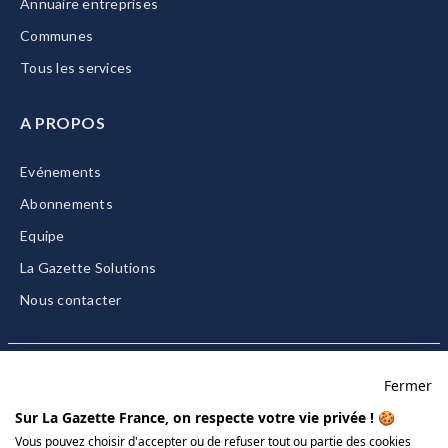
Annuaire entreprises
Communes
Tous les services
A PROPOS
Evénements
Abonnements
Equipe
La Gazette Solutions
Nous contacter
Fermer
Mentions légales
Sur La Gazette France, on respecte votre vie privée ! 🍪
CGU/CGV
Vous pouvez choisir d'accepter ou de refuser tout ou partie des cookies