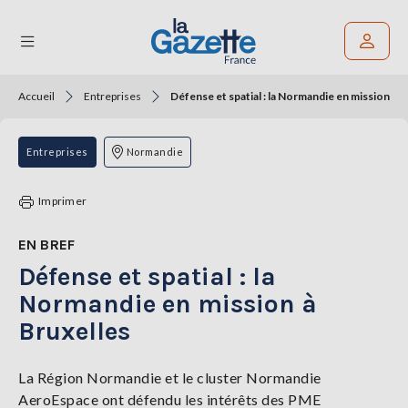
Accueil
Entreprises
Défense et spatial : la Normandie en mission à B
Rechercher un article
THÉMATIQUES
Entreprises
Normandie
RÉGIONS
Imprimer
FORMATS
EN BREF
Défense et spatial : la
TENDANCES
Normandie en mission à
SERVICES
Bruxelles
LA
GAZETTE
La Région Normandie et le cluster Normandie
AeroEspace ont défendu les intérêts des PME