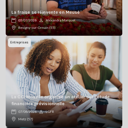
La fraise se réinvente en Meuse
03/07/2026
Alexandra Marquet
Revigny-sur-Ornain (55)
Entreprises
La CCI Moselle organise un atelier sur l'étude
financière prévisionnelle
07/08/2026
LGFR
Metz (57)